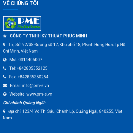
VỀ CHÚNG TÔI
CÔNG TY TNHH KỸ THUẬT PHÚC MINH
Trụ Sở:
92/38 Đường số 12, Khu phố 18, P.Bình Hưng Hòa, Tp.Hồ
Chí Minh, Việt Nam.
Mst:
0314405007
Tel:
+842835352125
Fax:
+842835350254
Email:
info@pm-e.vn
Website:
www.pm-e.vn
Chi nhánh Quảng Ngãi:
Địa chỉ: 123/4 Võ Thị Sáu, Chánh Lộ, Quảng Ngãi, 840255, Việt
Nam