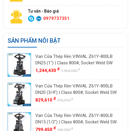
Tư vấn - Báo giá
0979737351
SẢN PHẨM NỖI BẬT
Van Cửa Thép Rèn VINVAL Z61Y-800LB
DN25 (1") | Class 800#, Socket Weld SW
đ
đ
1,244,430
1,464,040
Van Cửa Thép Rèn VINVAL Z61Y-800LB
DN20 (3/4") | Class 800#, Socket Weld SW
đ
đ
829,610
976,010
Van Cửa Thép Rèn VINVAL Z61Y-800LB
DN15 (1/2") | Class 800#, Socket Weld SW
đ
đ
799,450
940,530