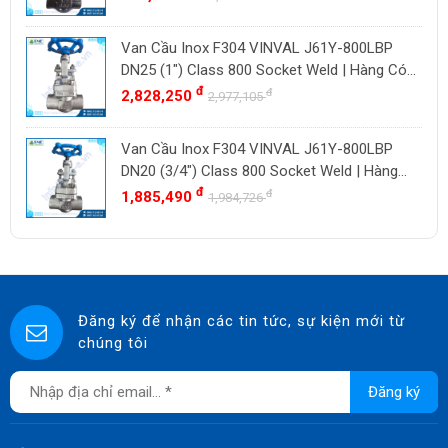
Van Cầu Inox F304 VINVAL J61Y-800LBP
DN25 (1") Class 800 Socket Weld | Hàng Có
Sẵn
đ
đ
2,828,250
2,977,105
Van Cầu Inox F304 VINVAL J61Y-800LBP
DN20 (3/4") Class 800 Socket Weld | Hàng
Có Sẵn
đ
đ
1,885,490
1,984,726
Đăng ký để nhận các tin tức, sự kiện mới từ
chúng tôi
Đăng ký