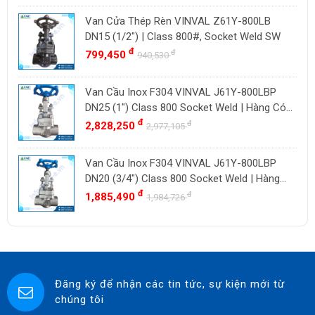
YOSHITAKE
Van Cửa Thép Rèn VINVAL Z61Y-800LB
DN15 (1/2") | Class 800#, Socket Weld SW
KITZ
đ
đ
799,450
940,530
DK VALVE
TIGER
Van Cầu Inox F304 VINVAL J61Y-800LBP
HD FIRE
DN25 (1") Class 800 Socket Weld | Hàng Có
Sẵn
đ
đ
2,828,250
ETM
2,977,105
TAMAKI
Van Cầu Inox F304 VINVAL J61Y-800LBP
ASAHI
DN20 (3/4") Class 800 Socket Weld | Hàng
SWISSFLUID
Có Sẵn
đ
đ
1,885,490
1,984,726
KUNKLE
ASCO CO2
SPIRAX SARCO
SINGAFLEX
Đăng ký để nhận các tin tức, sự kiện mới từ
chúng tôi
DKM