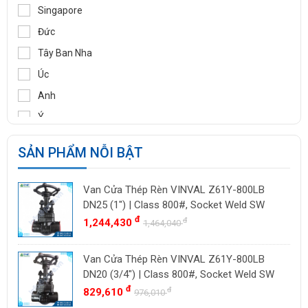
TOZEN
Singapore
PEKOS
Đức
VINVAL
Tây Ban Nha
AZBIL
Úc
BROADY
Anh
OCV
Ý
SIRCA
Pháp
SẢN PHẨM NỖI BẬT
BESA
Ấn Độ
ORBINOX
Indonesia
Van Cửa Thép Rèn VINVAL Z61Y-800LB
BAODI
Malaysia
DN25 (1") | Class 800#, Socket Weld SW
TLV
đ
đ
1,244,430
Đài Loan
1,464,040
ZENNER
Việt Nam
Van Cửa Thép Rèn VINVAL Z61Y-800LB
DOUGLAS
Thụy Sĩ
DN20 (3/4") | Class 800#, Socket Weld SW
LESER
Ba Lan
đ
đ
829,610
976,010
VENN