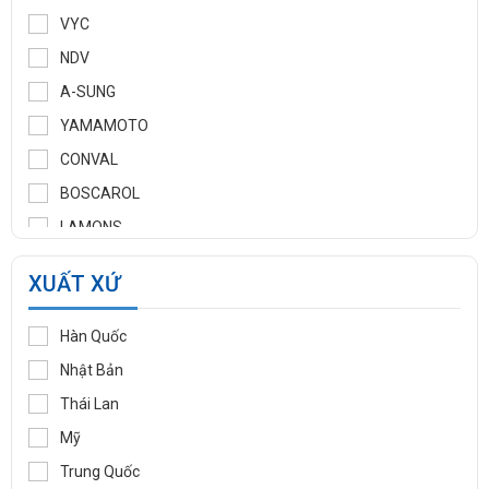
VYC
NDV
A-SUNG
YAMAMOTO
CONVAL
BOSCAROL
LAMONS
MANNTEK
XUẤT XỨ
KLINGER
WOOJU GASPACK
Hàn Quốc
DIDTEK
Nhật Bản
RITAG
Thái Lan
GASSO
Mỹ
SAMYANG
Trung Quốc