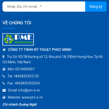
JOKWANG
Đăng ký
VALQUA
HANDKOOK
VỀ CHÚNG TÔI
HAWKS
ZETKAMA
BZE
DYNO
CÔNG TY TNHH KỸ THUẬT PHÚC MINH
WEFLO
Trụ Sở:
92/38 Đường số 12, Khu phố 18, P.Bình Hưng Hòa, Tp.Hồ
Chí Minh, Việt Nam.
SENSUS
Mst:
0314405007
TOMOE
Tel:
+842835352125
SUNPASS
Fax:
+842835350254
AMMETE
Email:
info@pm-e.vn
Website:
www.pm-e.vn
Chi nhánh Quảng Ngãi: