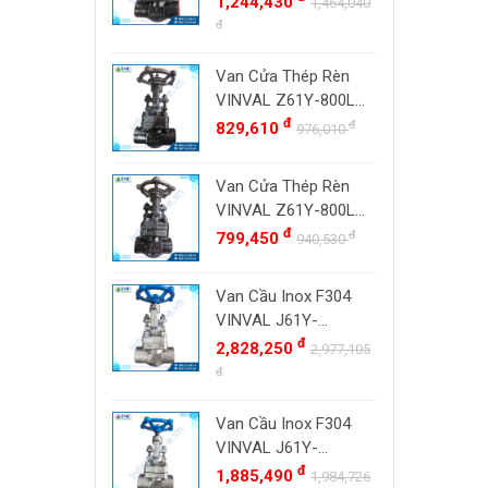
1,244,430
Đài Loan
1,464,040
800#, Socket Weld
đ
ZENNER
Việt Nam
SW
DOUGLAS
Thụy Sĩ
Van Cửa Thép Rèn
LESER
VINVAL Z61Y-800LB
Ba Lan
DN20 (3/4") | Class
đ
đ
829,610
976,010
VENN
800#, Socket Weld
YOSHITAKE
SW
Van Cửa Thép Rèn
KITZ
VINVAL Z61Y-800LB
DK VALVE
DN15 (1/2") | Class
đ
đ
799,450
940,530
800#, Socket Weld
TIGER
SW
Van Cầu Inox F304
HD FIRE
VINVAL J61Y-
ETM
800LBP DN25 (1")
đ
2,828,250
2,977,105
TAMAKI
Class 800 Socket
đ
Weld | Hàng Có Sẵn
ASAHI
Van Cầu Inox F304
SWISSFLUID
VINVAL J61Y-
KUNKLE
800LBP DN20 (3/4")
đ
1,885,490
1,984,726