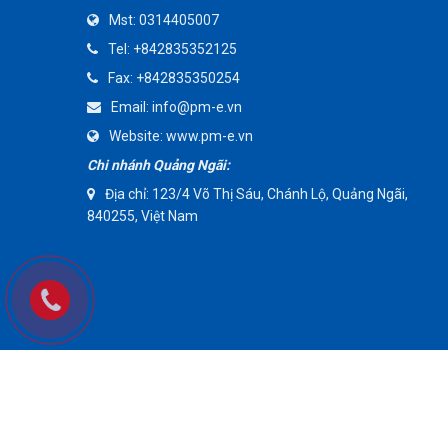
Mst:
0314405007
AMMETE
Tel:
+842835352125
Fax:
+842835350254
Email:
info@pm-e.vn
Website:
www.pm-e.vn
Chi nhánh Quảng Ngãi:
Địa chỉ: 123/4 Võ Thị Sáu, Chánh Lộ, Quảng Ngãi,
840255, Việt Nam
Copyright © 20017 Bản quyền thuộc về Công Ty TNHH Kỹ