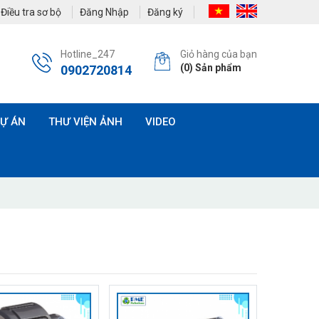
Điều tra sơ bộ
Đăng Nhập
Đăng ký
Hotline_247
Giỏ hàng của bạn
(
0
) Sản phẩm
0902720814
Ự ÁN
THƯ VIỆN ẢNH
VIDEO