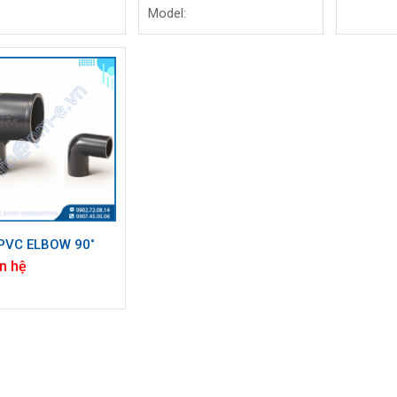
Model:
PVC ELBOW 90˚
n hệ