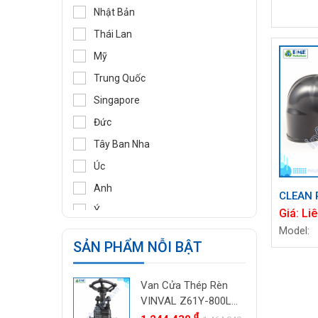
DIDTEK
Nhật Bản
RITAG
Thái Lan
GASSO
Mỹ
SAMYANG
Trung Quốc
TOZEN
Singapore
PEKOS
Đức
VINVAL
Tây Ban Nha
AZBIL
Úc
BROADY
Anh
CLEAN 
OCV
Ý
Giá:
Liê
SIRCA
Model:
Pháp
SẢN PHẨM NỖI BẬT
BESA
Ấn Độ
ORBINOX
Indonesia
Van Cửa Thép Rèn
BAODI
Malaysia
VINVAL Z61Y-800LB
TLV
DN25 (1") | Class
đ