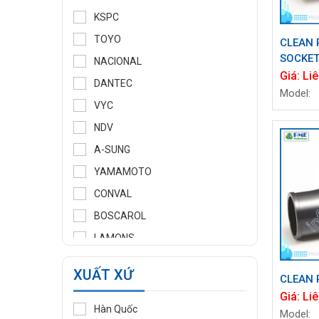
KSPC
TOYO
CLEAN 
SOCKE
NACIONAL
Giá:
Liê
DANTEC
Model:
VYC
NDV
A-SUNG
YAMAMOTO
CONVAL
BOSCAROL
LAMONS
MANNTEK
XUẤT XỨ
CLEAN 
KLINGER
Giá:
Liê
WOOJU GASPACK
Hàn Quốc
Model: