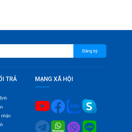
Đăng ký
ỔI TRẢ
MẠNG XÃ HỘI
định
án
o nhận
nh