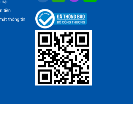
u nại
n tiền
mật thông tin