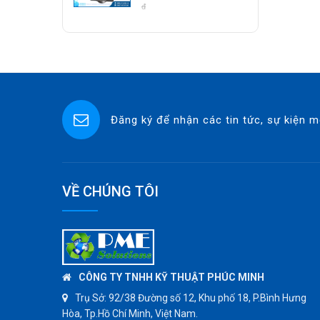
Class 800 Socket
đ
ASCO CO2
Weld | Hàng Có Sẵn
SPIRAX SARCO
SINGAFLEX
DKM
JOKWANG
Đăng ký để nhận các tin tức, sự kiện m
VALQUA
HANDKOOK
HAWKS
ZETKAMA
VỀ CHÚNG TÔI
BZE
DYNO
WEFLO
SENSUS
CÔNG TY TNHH KỸ THUẬT PHÚC MINH
TOMOE
Trụ Sở:
92/38 Đường số 12, Khu phố 18, P.Bình Hưng
Hòa, Tp.Hồ Chí Minh, Việt Nam.
SUNPASS