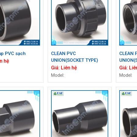
ụp PVC sạch
CLEAN PVC
CLEAN 
UNION(SOCKET TYPE)
UNION(
n hệ
Giá:
Liên hệ
Giá:
Liê
Model:
Model: