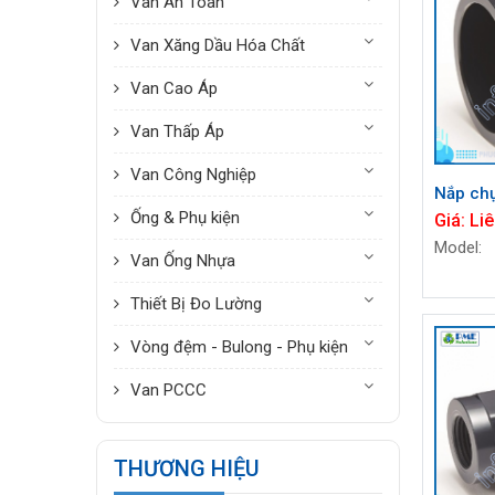
Van An Toàn
Van Xăng Dầu Hóa Chất
Van Cao Áp
Van Thấp Áp
Van Công Nghiệp
Nắp ch
Ống & Phụ kiện
Giá:
Liê
Model:
Van Ống Nhựa
Thiết Bị Đo Lường
Vòng đệm - Bulong - Phụ kiện
Van PCCC
THƯƠNG HIỆU