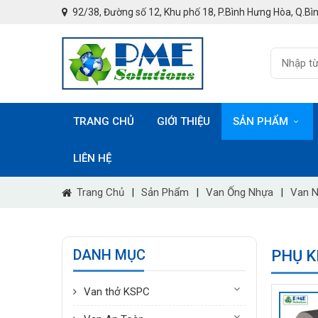
92/38, Đường số 12, Khu phố 18, P.Bình Hưng Hòa, Q.Bìn
TRANG CHỦ
GIỚI THIỆU
SẢN PHẨM
LIÊN HỆ
Trang Chủ
|
Sản Phẩm
|
Van Ống Nhựa
|
Van 
DANH MỤC
PHỤ K
Van thở KSPC