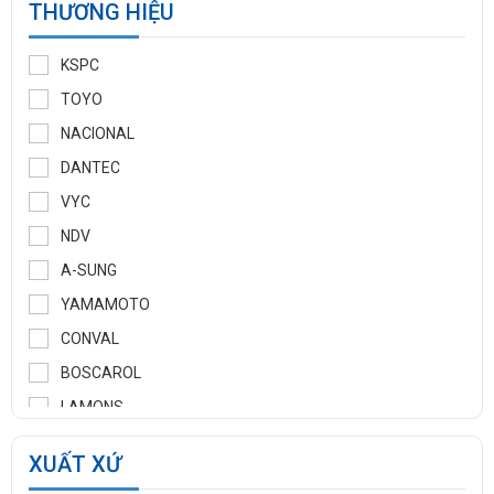
THƯƠNG HIỆU
KSPC
TOYO
NACIONAL
DANTEC
VYC
NDV
A-SUNG
YAMAMOTO
CONVAL
BOSCAROL
LAMONS
MANNTEK
XUẤT XỨ
KLINGER