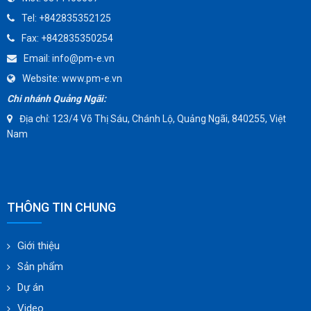
TOMOE
Tel:
+842835352125
SUNPASS
Fax:
+842835350254
AMMETE
Email:
info@pm-e.vn
Website:
www.pm-e.vn
Chi nhánh Quảng Ngãi:
Địa chỉ: 123/4 Võ Thị Sáu, Chánh Lộ, Quảng Ngãi, 840255, Việt
Nam
THÔNG TIN CHUNG
Giới thiệu
Sản phẩm
Dự án
Video