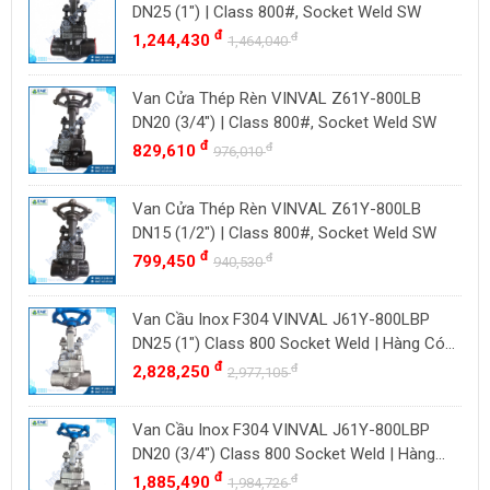
BAODI
Malaysia
DN25 (1") | Class 800#, Socket Weld SW
TLV
đ
đ
1,244,430
Đài Loan
1,464,040
ZENNER
Việt Nam
Van Cửa Thép Rèn VINVAL Z61Y-800LB
DOUGLAS
Thụy Sĩ
DN20 (3/4") | Class 800#, Socket Weld SW
LESER
Ba Lan
đ
đ
829,610
976,010
VENN
YOSHITAKE
Van Cửa Thép Rèn VINVAL Z61Y-800LB
DN15 (1/2") | Class 800#, Socket Weld SW
KITZ
đ
đ
799,450
940,530
DK VALVE
TIGER
Van Cầu Inox F304 VINVAL J61Y-800LBP
HD FIRE
DN25 (1") Class 800 Socket Weld | Hàng Có
Sẵn
đ
đ
2,828,250
ETM
2,977,105
TAMAKI
Van Cầu Inox F304 VINVAL J61Y-800LBP
ASAHI
DN20 (3/4") Class 800 Socket Weld | Hàng
SWISSFLUID
Có Sẵn
đ
đ
1,885,490
1,984,726