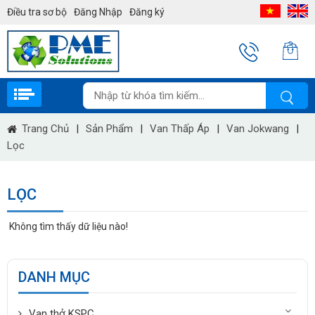
Điều tra sơ bộ
Đăng Nhập
Đăng ký
Trang Chủ
|
Sản Phẩm
|
Van Thấp Áp
|
Van Jokwang
|
Lọc
LỌC
Không tìm thấy dữ liệu nào!
DANH MỤC
Van thở KSPC