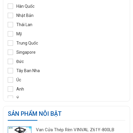
WOOJU GASPACK
Hàn Quốc
DIDTEK
Nhật Bản
RITAG
Thái Lan
GASSO
Mỹ
SAMYANG
Trung Quốc
TOZEN
Singapore
PEKOS
Đức
VINVAL
Tây Ban Nha
AZBIL
Úc
BROADY
Anh
OCV
Ý
SIRCA
Pháp
SẢN PHẨM NỖI BẬT
BESA
Ấn Độ
ORBINOX
Indonesia
Van Cửa Thép Rèn VINVAL Z61Y-800LB