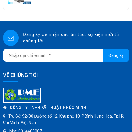
KUNKLE
ASCO CO2
SPIRAX SARCO
SINGAFLEX
Đăng ký để nhận các tin tức, sự kiện mới từ
chúng tôi
DKM
JOKWANG
Đăng ký
VALQUA
HANDKOOK
VỀ CHÚNG TÔI
HAWKS
ZETKAMA
BZE
DYNO
CÔNG TY TNHH KỸ THUẬT PHÚC MINH
WEFLO
Trụ Sở:
92/38 Đường số 12, Khu phố 18, P.Bình Hưng Hòa, Tp.Hồ
Chí Minh, Việt Nam.
SENSUS
Mst:
0314405007