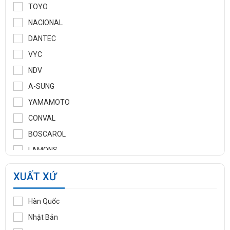
Vòng đệm - Bulong - Phụ kiện
Van PCCC
THƯƠNG HIỆU
KSPC
TOYO
NACIONAL
DANTEC
VYC
NDV
A-SUNG
YAMAMOTO
CONVAL
BOSCAROL