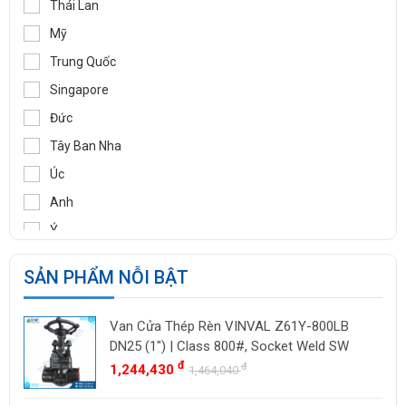
LAMONS
MANNTEK
XUẤT XỨ
KLINGER
WOOJU GASPACK
Hàn Quốc
DIDTEK
Nhật Bản
RITAG
Thái Lan
GASSO
Mỹ
SAMYANG
Trung Quốc
TOZEN
Singapore
PEKOS
Đức
VINVAL
Tây Ban Nha
AZBIL
Úc
BROADY
Anh
OCV
Ý