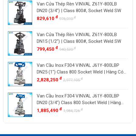
SIRCA
Pháp
SẢN PHẨM NỖI BẬT
BESA
Ấn Độ
ORBINOX
Indonesia
Van Cửa Thép Rèn VINVAL Z61Y-800LB
BAODI
Malaysia
DN25 (1") | Class 800#, Socket Weld SW
TLV
đ
đ
1,244,430
Đài Loan
1,464,040
ZENNER
Việt Nam
Van Cửa Thép Rèn VINVAL Z61Y-800LB
DOUGLAS
Thụy Sĩ
DN20 (3/4") | Class 800#, Socket Weld SW
LESER
Ba Lan
đ
đ
829,610
976,010
VENN
YOSHITAKE
Van Cửa Thép Rèn VINVAL Z61Y-800LB
DN15 (1/2") | Class 800#, Socket Weld SW
KITZ
đ
đ
799,450
940,530
DK VALVE
TIGER
Van Cầu Inox F304 VINVAL J61Y-800LBP
HD FIRE
DN25 (1") Class 800 Socket Weld | Hàng Có
Sẵn
đ
đ