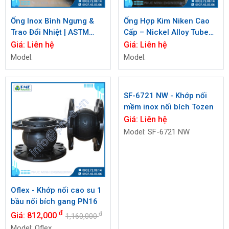
Ống Inox Bình Ngưng &
Ống Hợp Kim Niken Cao
Trao Đổi Nhiệt | ASTM
Cấp – Nickel Alloy Tube
A213 A269 A312 | PM-
Chống Ăn Mòn | Phúc
Giá:
Liên hệ
Giá:
Liên hệ
E.vn
Minh Engineering
Model:
Model:
SF-6721 NW - Khớp nối
mềm inox nối bích Tozen
Giá:
Liên hệ
Model: SF-6721 NW
Oflex - Khớp nối cao su 1
bầu nối bích gang PN16
đ
đ
Giá:
812,000
1,160,000
Model: Oflex