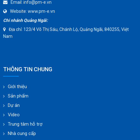
DYNO
CÔNG TY TNHH KỸ THUẬT PHÚC MINH
WEFLO
Trụ Sở:
92/38 Đường số 12, Khu phố 18, P.Bình Hưng Hòa, Tp.Hồ
Chí Minh, Việt Nam.
SENSUS
Mst:
0314405007
TOMOE
Tel:
+842835352125
SUNPASS
Fax:
+842835350254
AMMETE
Email:
info@pm-e.vn
Website:
www.pm-e.vn
Chi nhánh Quảng Ngãi:
Địa chỉ: 123/4 Võ Thị Sáu, Chánh Lộ, Quảng Ngãi, 840255, Việt
Nam
THÔNG TIN CHUNG