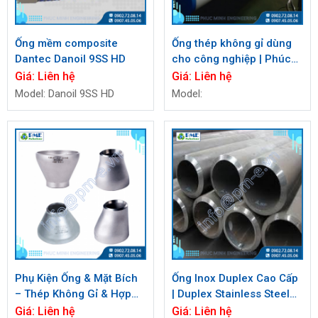
Ống mềm composite
Ống thép không gỉ dùng
Dantec Danoil 9SS HD
cho công nghiệp | Phúc
Minh
Giá:
Liên hệ
Giá:
Liên hệ
Model: Danoil 9SS HD
Model:
Phụ Kiện Ống & Mặt Bích
Ống Inox Duplex Cao Cấp
– Thép Không Gỉ & Hợp
| Duplex Stainless Steel
Kim | PM-E.vn
Pipe – Phúc Minh Việt
Giá:
Liên hệ
Giá:
Liên hệ