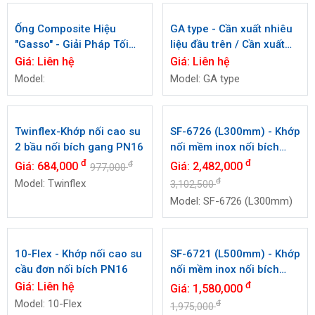
Ống Composite Hiệu
GA type - Cần xuất nhiêu
"Gasso" - Giải Pháp Tối
liệu đầu trên / Cần xuất
Ưu Từ Tây Ban Nha
nhiêu liệu loại Top
Giá:
Liên hệ
Giá:
Liên hệ
Model:
Model: GA type
Twinflex-Khớp nối cao su
2 bầu nối bích gang PN16
đ
đ
Giá:
684,000
977,000
Model: Twinflex
SF-6726 (L300mm) - Khớp
nối mềm inox nối bích
PN16 Tozen
đ
Giá:
2,482,000
đ
3,102,500