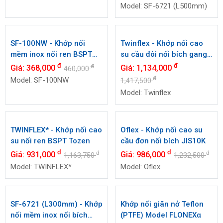
Model: SF-6726 (L300mm)
10-Flex - Khớp nối cao su
SF-6721 (L500mm) - Khớp
cầu đơn nối bích PN16
nối mềm inox nối bích
JIS10K Tozen
Giá:
Liên hệ
đ
Giá:
1,580,000
Model: 10-Flex
đ
1,975,000
Model: SF-6721 (L500mm)
SF-100NW - Khớp nối
Twinflex - Khớp nối cao
mềm inox nối ren BSPT
su cầu đôi nối bích gang
Tozen
JIS10K Tozen
đ
đ
đ
Giá:
368,000
Giá:
1,134,000
460,000
đ
Model: SF-100NW
1,417,500
Model: Twinflex
TWINFLEX* - Khớp nối cao
Oflex - Khớp nối cao su