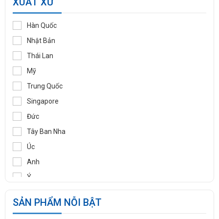
XUẤT XỨ
KLINGER
WOOJU GASPACK
Hàn Quốc
DIDTEK
Nhật Bản
RITAG
Thái Lan
GASSO
Mỹ
SAMYANG
Trung Quốc
TOZEN
Singapore
PEKOS
Đức
VINVAL
Tây Ban Nha
AZBIL
Úc
BROADY
Anh
OCV
Ý
SIRCA
Pháp
SẢN PHẨM NỖI BẬT
BESA
Ấn Độ