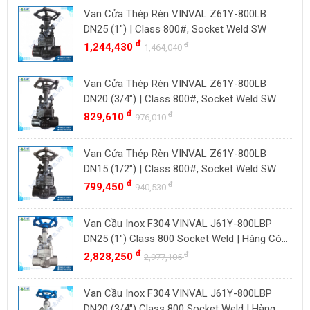
ORBINOX
Indonesia
Van Cửa Thép Rèn VINVAL Z61Y-800LB
BAODI
Malaysia
DN25 (1") | Class 800#, Socket Weld SW
TLV
đ
đ
1,244,430
Đài Loan
1,464,040
ZENNER
Việt Nam
Van Cửa Thép Rèn VINVAL Z61Y-800LB
DOUGLAS
Thụy Sĩ
DN20 (3/4") | Class 800#, Socket Weld SW
LESER
Ba Lan
đ
đ
829,610
976,010
VENN
YOSHITAKE
Van Cửa Thép Rèn VINVAL Z61Y-800LB
DN15 (1/2") | Class 800#, Socket Weld SW
KITZ
đ
đ
799,450
940,530
DK VALVE
TIGER
Van Cầu Inox F304 VINVAL J61Y-800LBP
HD FIRE
DN25 (1") Class 800 Socket Weld | Hàng Có
Sẵn
đ
đ
2,828,250
ETM
2,977,105
TAMAKI
Van Cầu Inox F304 VINVAL J61Y-800LBP
ASAHI
DN20 (3/4") Class 800 Socket Weld | Hàng