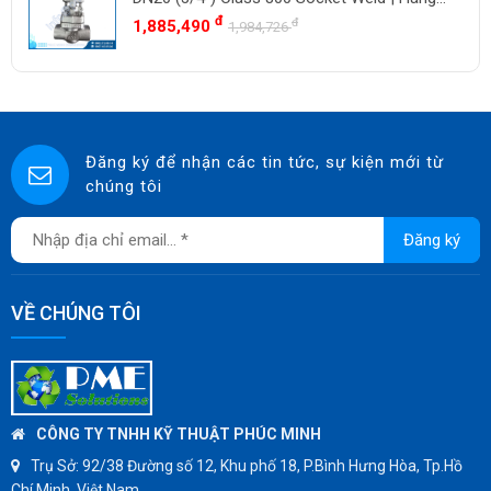
SWISSFLUID
Có Sẵn
đ
đ
1,885,490
1,984,726
KUNKLE
ASCO CO2
SPIRAX SARCO
SINGAFLEX
Đăng ký để nhận các tin tức, sự kiện mới từ
chúng tôi
DKM
JOKWANG
Đăng ký
VALQUA
HANDKOOK
VỀ CHÚNG TÔI
HAWKS
ZETKAMA
BZE
DYNO
CÔNG TY TNHH KỸ THUẬT PHÚC MINH
WEFLO
Trụ Sở:
92/38 Đường số 12, Khu phố 18, P.Bình Hưng Hòa, Tp.Hồ
Chí Minh, Việt Nam.