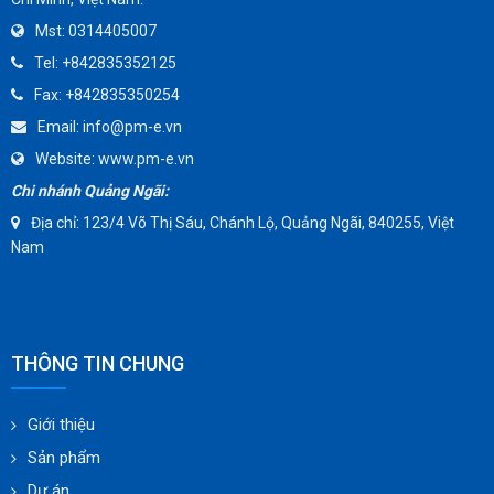
SENSUS
Mst:
0314405007
TOMOE
Tel:
+842835352125
SUNPASS
Fax:
+842835350254
AMMETE
Email:
info@pm-e.vn
Website:
www.pm-e.vn
Chi nhánh Quảng Ngãi:
Địa chỉ: 123/4 Võ Thị Sáu, Chánh Lộ, Quảng Ngãi, 840255, Việt
Nam
THÔNG TIN CHUNG
Giới thiệu
Sản phẩm
Dự án