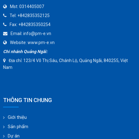
Mst:
0314405007
TOMOE
Tel:
+842835352125
SUNPASS
Fax:
+842835350254
AMMETE
Email:
info@pm-e.vn
Website:
www.pm-e.vn
Chi nhánh Quảng Ngãi:
Địa chỉ: 123/4 Võ Thị Sáu, Chánh Lộ, Quảng Ngãi, 840255, Việt
Nam
THÔNG TIN CHUNG
Giới thiệu
Sản phẩm
Dự án