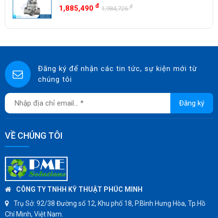
SWISSFLUID
Có Sẵn
đ
đ
1,885,490
1,984,726
KUNKLE
ASCO CO2
SPIRAX SARCO
SINGAFLEX
Đăng ký để nhận các tin tức, sự kiện mới từ
chúng tôi
DKM
JOKWANG
Đăng ký
VALQUA
HANDKOOK
VỀ CHÚNG TÔI
HAWKS
ZETKAMA
BZE
DYNO
CÔNG TY TNHH KỸ THUẬT PHÚC MINH
WEFLO
Trụ Sở:
92/38 Đường số 12, Khu phố 18, P.Bình Hưng Hòa, Tp.Hồ
Chí Minh, Việt Nam.
SENSUS