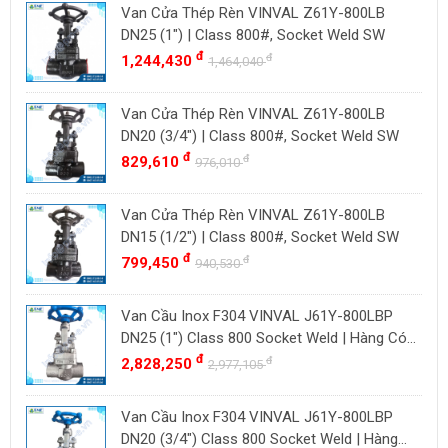
Indonesia
Van Cửa Thép Rèn VINVAL Z61Y-800LB
BAODI
Malaysia
DN25 (1") | Class 800#, Socket Weld SW
TLV
đ
đ
1,244,430
Đài Loan
1,464,040
ZENNER
Việt Nam
Van Cửa Thép Rèn VINVAL Z61Y-800LB
DOUGLAS
Thụy Sĩ
DN20 (3/4") | Class 800#, Socket Weld SW
LESER
Ba Lan
đ
đ
829,610
976,010
VENN
YOSHITAKE
Van Cửa Thép Rèn VINVAL Z61Y-800LB
DN15 (1/2") | Class 800#, Socket Weld SW
KITZ
đ
đ
799,450
940,530
DK VALVE
TIGER
Van Cầu Inox F304 VINVAL J61Y-800LBP
HD FIRE
DN25 (1") Class 800 Socket Weld | Hàng Có
Sẵn
đ
đ
2,828,250
ETM
2,977,105
TAMAKI
Van Cầu Inox F304 VINVAL J61Y-800LBP
ASAHI
DN20 (3/4") Class 800 Socket Weld | Hàng