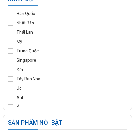
KLINGER
WOOJU GASPACK
Hàn Quốc
DIDTEK
Nhật Bản
RITAG
Thái Lan
GASSO
Mỹ
SAMYANG
Trung Quốc
TOZEN
Singapore
PEKOS
Đức
VINVAL
Tây Ban Nha
AZBIL
Úc
BROADY
Anh
OCV
Ý
SIRCA
Pháp
SẢN PHẨM NỖI BẬT
BESA
Ấn Độ
ORBINOX