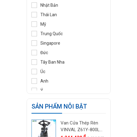
DIDTEK
Nhật Bản
RITAG
Thái Lan
GASSO
Mỹ
SAMYANG
Trung Quốc
TOZEN
Singapore
PEKOS
Đức
VINVAL
Tây Ban Nha
AZBIL
Úc
BROADY
Anh
OCV
Ý
SIRCA
Pháp
SẢN PHẨM NỖI BẬT
BESA
Ấn Độ
ORBINOX
Indonesia
Van Cửa Thép Rèn
BAODI
Malaysia
VINVAL Z61Y-800LB
TLV
DN25 (1") | Class
đ