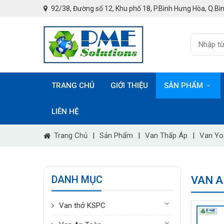
92/38, Đường số 12, Khu phố 18, P.Bình Hưng Hòa, Q.Bìn
TRANG CHỦ
GIỚI THIỆU
SẢN PHẨM
LIÊN HỆ
Trang Chủ
|
Sản Phẩm
|
Van Thấp Áp
|
Van Yo
DANH MỤC
VAN A
Van thở KSPC