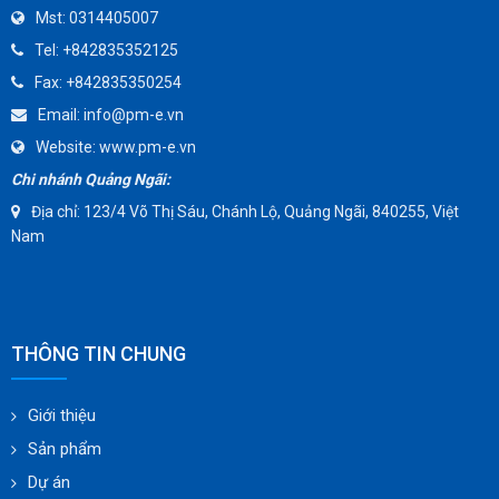
Mst:
0314405007
TOMOE
Tel:
+842835352125
SUNPASS
Fax:
+842835350254
AMMETE
Email:
info@pm-e.vn
Website:
www.pm-e.vn
Chi nhánh Quảng Ngãi:
Địa chỉ: 123/4 Võ Thị Sáu, Chánh Lộ, Quảng Ngãi, 840255, Việt
Nam
THÔNG TIN CHUNG
Giới thiệu
Sản phẩm
Dự án