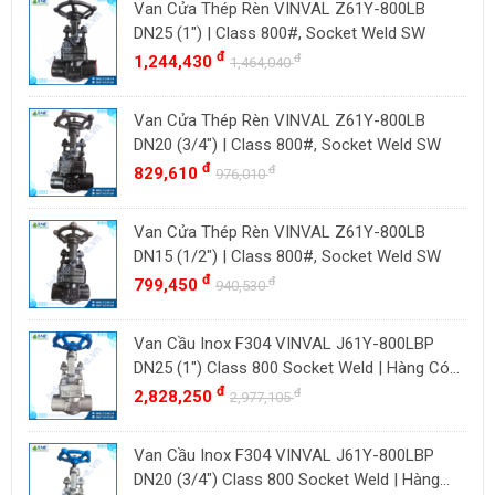
Van Cửa Thép Rèn VINVAL Z61Y-800LB
BAODI
Malaysia
DN25 (1") | Class 800#, Socket Weld SW
TLV
đ
đ
1,244,430
Đài Loan
1,464,040
ZENNER
Việt Nam
Van Cửa Thép Rèn VINVAL Z61Y-800LB
DOUGLAS
Thụy Sĩ
DN20 (3/4") | Class 800#, Socket Weld SW
LESER
Ba Lan
đ
đ
829,610
976,010
VENN
YOSHITAKE
Van Cửa Thép Rèn VINVAL Z61Y-800LB
DN15 (1/2") | Class 800#, Socket Weld SW
KITZ
đ
đ
799,450
940,530
DK VALVE
TIGER
Van Cầu Inox F304 VINVAL J61Y-800LBP
HD FIRE
DN25 (1") Class 800 Socket Weld | Hàng Có
Sẵn
đ
đ
2,828,250
ETM
2,977,105
TAMAKI
Van Cầu Inox F304 VINVAL J61Y-800LBP
ASAHI
DN20 (3/4") Class 800 Socket Weld | Hàng