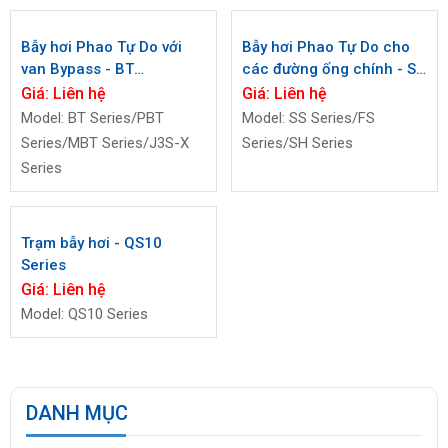
Bẫy hơi Phao Tự Do với
Bẫy hơi Phao Tự Do cho
van Bypass - BT
các đường ống chính - SS
Series/PBT Series/MBT
Series/FS Series/SH
Giá:
Liên hệ
Giá:
Liên hệ
Series/J3S-X Series
Series
Model: BT Series/PBT
Model: SS Series/FS
Series/MBT Series/J3S-X
Series/SH Series
Series
Trạm bẫy hơi - QS10
Series
Giá:
Liên hệ
Model: QS10 Series
DANH MỤC