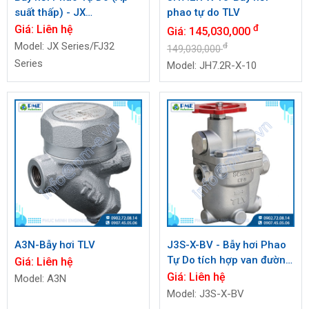
suất thấp) - JX
phao tự do TLV
Series/FJ32 Series
Giá:
Liên hệ
đ
Giá:
145,030,000
Model: JX Series/FJ32
đ
149,030,000
Series
Model: JH7.2R-X-10
A3N-Bẫy hơi TLV
J3S-X-BV - Bẫy hơi Phao
Tự Do tích hợp van đường
Giá:
Liên hệ
vòng(Bypass)
Giá:
Liên hệ
Model: A3N
Model: J3S-X-BV