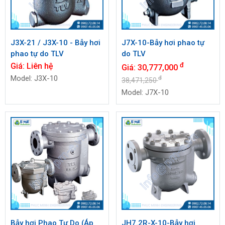
J3X-21 / J3X-10 - Bẫy hơi
J7X-10-Bẫy hơi phao tự
phao tự do TLV
do TLV
Giá:
Liên hệ
đ
Giá:
30,777,000
Model: J3X-10
đ
38,471,250
Model: J7X-10
Bẫy hơi Phao Tự Do (Áp
JH7.2R-X-10-Bẫy hơi