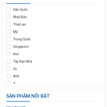
KLINGER
WOOJU GASPACK
Hàn Quốc
DIDTEK
Nhật Bản
RITAG
Thái Lan
GASSO
Mỹ
SAMYANG
Trung Quốc
TOZEN
Singapore
PEKOS
Đức
VINVAL
Tây Ban Nha
AZBIL
Úc
BROADY
Anh
OCV
Ý
SIRCA
Pháp
SẢN PHẨM NỖI BẬT
BESA
Ấn Độ
ORBINOX
Indonesia