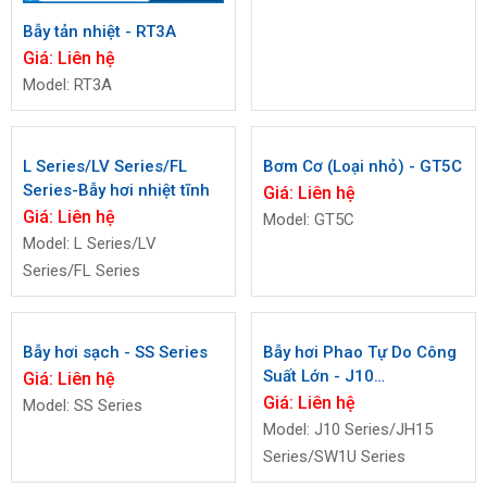
Bẫy tản nhiệt - RT3A
Giá:
Liên hệ
Model: RT3A
L Series/LV Series/FL
Bơm Cơ (Loại nhỏ) - GT5C
Series-Bẫy hơi nhiệt tĩnh
Giá:
Liên hệ
Giá:
Liên hệ
Model: GT5C
Model: L Series/LV
Series/FL Series
Bẫy hơi sạch - SS Series
Bẫy hơi Phao Tự Do Công
Suất Lớn - J10
Giá:
Liên hệ
Series/JH15 Series/SW1U
Giá:
Liên hệ
Model: SS Series
Series
Model: J10 Series/JH15
Series/SW1U Series