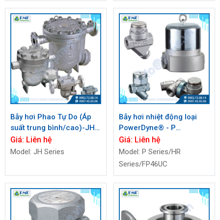
Bẫy hơi Phao Tự Do (Áp
Bẫy hơi nhiệt động loại
suất trung bình/cao)-JH
PowerDyne® - P
Series
Series/HR Series/FP46UC
Giá:
Liên hệ
Giá:
Liên hệ
Model: JH Series
Model: P Series/HR
Series/FP46UC