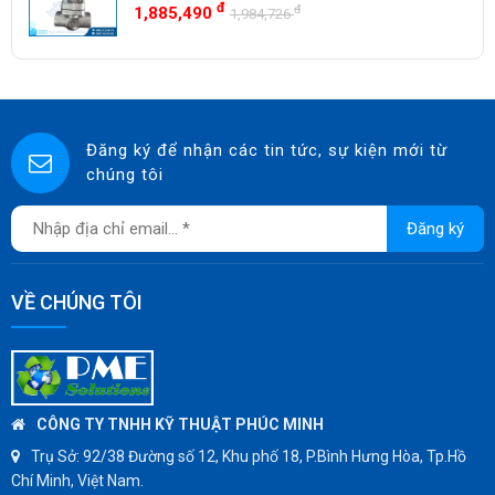
SWISSFLUID
Có Sẵn
đ
đ
1,885,490
1,984,726
KUNKLE
ASCO CO2
SPIRAX SARCO
SINGAFLEX
Đăng ký để nhận các tin tức, sự kiện mới từ
chúng tôi
DKM
JOKWANG
Đăng ký
VALQUA
HANDKOOK
VỀ CHÚNG TÔI
HAWKS
ZETKAMA
BZE
DYNO
CÔNG TY TNHH KỸ THUẬT PHÚC MINH
WEFLO
Trụ Sở:
92/38 Đường số 12, Khu phố 18, P.Bình Hưng Hòa, Tp.Hồ
Chí Minh, Việt Nam.
SENSUS