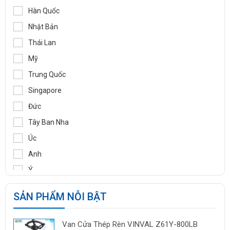
WOOJU GASPACK
Hàn Quốc
DIDTEK
Nhật Bản
RITAG
Thái Lan
GASSO
Mỹ
SAMYANG
Trung Quốc
TOZEN
Singapore
PEKOS
Đức
VINVAL
Tây Ban Nha
AZBIL
Úc
BROADY
Anh
OCV
Ý
SIRCA
Pháp
SẢN PHẨM NỖI BẬT
BESA
Ấn Độ
ORBINOX
Indonesia
Van Cửa Thép Rèn VINVAL Z61Y-800LB