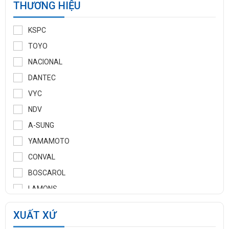
THƯƠNG HIỆU
KSPC
TOYO
NACIONAL
DANTEC
VYC
NDV
A-SUNG
YAMAMOTO
CONVAL
BOSCAROL
LAMONS
MANNTEK
XUẤT XỨ
KLINGER