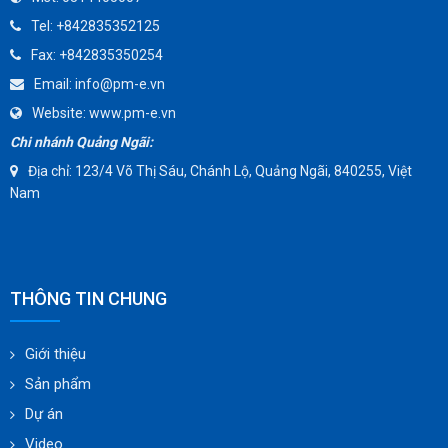
TOMOE
Tel:
+842835352125
SUNPASS
Fax:
+842835350254
AMMETE
Email:
info@pm-e.vn
Website:
www.pm-e.vn
Chi nhánh Quảng Ngãi:
Địa chỉ: 123/4 Võ Thị Sáu, Chánh Lộ, Quảng Ngãi, 840255, Việt
Nam
THÔNG TIN CHUNG
Giới thiệu
Sản phẩm
Dự án
Video