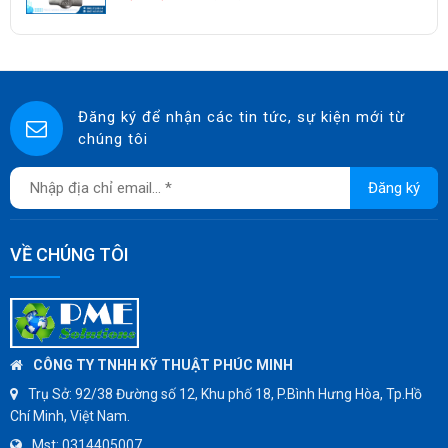
KUNKLE
ASCO CO2
SPIRAX SARCO
SINGAFLEX
Đăng ký để nhận các tin tức, sự kiện mới từ
chúng tôi
DKM
JOKWANG
Đăng ký
VALQUA
HANDKOOK
VỀ CHÚNG TÔI
HAWKS
ZETKAMA
BZE
DYNO
CÔNG TY TNHH KỸ THUẬT PHÚC MINH
WEFLO
Trụ Sở:
92/38 Đường số 12, Khu phố 18, P.Bình Hưng Hòa, Tp.Hồ
Chí Minh, Việt Nam.
SENSUS
Mst:
0314405007