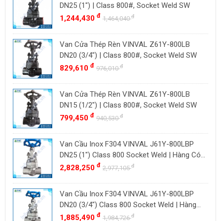
BAODI
Malaysia
DN25 (1") | Class 800#, Socket Weld SW
TLV
đ
đ
1,244,430
Đài Loan
1,464,040
ZENNER
Việt Nam
Van Cửa Thép Rèn VINVAL Z61Y-800LB
DOUGLAS
Thụy Sĩ
DN20 (3/4") | Class 800#, Socket Weld SW
LESER
Ba Lan
đ
đ
829,610
976,010
VENN
YOSHITAKE
Van Cửa Thép Rèn VINVAL Z61Y-800LB
DN15 (1/2") | Class 800#, Socket Weld SW
KITZ
đ
đ
799,450
940,530
DK VALVE
TIGER
Van Cầu Inox F304 VINVAL J61Y-800LBP
HD FIRE
DN25 (1") Class 800 Socket Weld | Hàng Có
Sẵn
đ
đ
2,828,250
ETM
2,977,105
TAMAKI
Van Cầu Inox F304 VINVAL J61Y-800LBP
ASAHI
DN20 (3/4") Class 800 Socket Weld | Hàng
SWISSFLUID
Có Sẵn
đ
đ
1,885,490
1,984,726