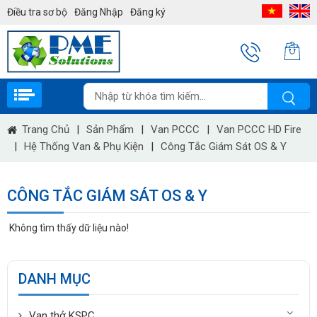
Điều tra sơ bộ
Đăng Nhập
Đăng ký
Trang Chủ
|
Sản Phẩm
|
Van PCCC
|
Van PCCC HD Fire
|
Hệ Thống Van & Phụ Kiện
|
Công Tắc Giám Sát OS & Y
CÔNG TẮC GIÁM SÁT OS & Y
Không tìm thấy dữ liệu nào!
DANH MỤC
Van thở KSPC