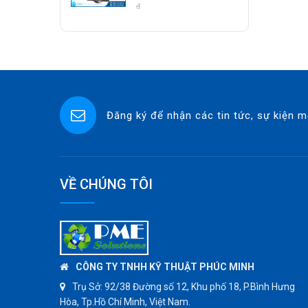
Class 800 Socket
đ
ASCO CO2
Weld | Hàng Có Sẵn
SPIRAX SARCO
SINGAFLEX
DKM
JOKWANG
Đăng ký để nhận các tin tức, sự kiện m
VALQUA
HANDKOOK
HAWKS
ZETKAMA
VỀ CHÚNG TÔI
BZE
DYNO
WEFLO
SENSUS
CÔNG TY TNHH KỸ THUẬT PHÚC MINH
TOMOE
Trụ Sở:
92/38 Đường số 12, Khu phố 18, P.Bình Hưng
Hòa, Tp.Hồ Chí Minh, Việt Nam.
SUNPASS