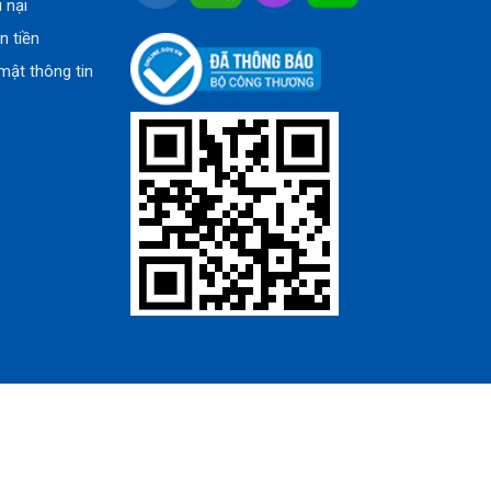
u nại
n tiền
mật thông tin