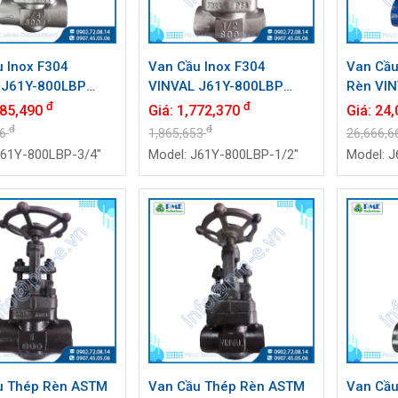
 Inox F304
Van Cầu Inox F304
Van Cầu
 J61Y-800LBP
VINVAL J61Y-800LBP
Rèn VIN
/4") Class 800
DN15 (1/2") Class 800
DN40 (1.
đ
đ
885,490
Giá:
1,772,370
Giá:
24,
Weld | Hàng Có
Socket Weld | Hàng Có
2500#, 
đ
đ
26
1,865,653
26,666,6
Sẵn
J61Y-800LBP-3/4"
Model: J61Y-800LBP-1/2"
Model: J
u Thép Rèn ASTM
Van Cầu Thép Rèn ASTM
Van Cầ