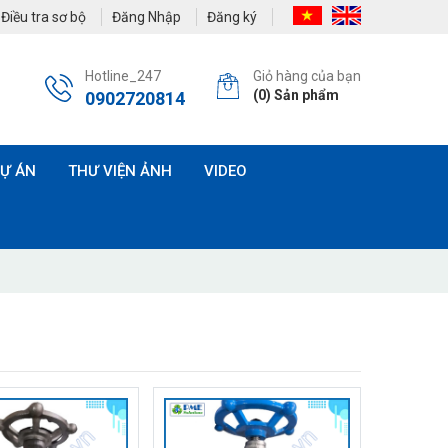
Điều tra sơ bộ
Đăng Nhập
Đăng ký
Hotline_247
Giỏ hàng của bạn
(
0
) Sản phẩm
0902720814
Ự ÁN
THƯ VIỆN ẢNH
VIDEO