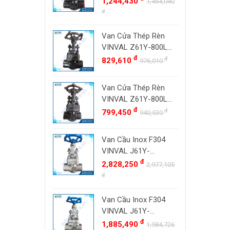
1,244,430
Đài Loan
1,464,040
800#, Socket Weld
đ
ZENNER
Việt Nam
SW
DOUGLAS
Thụy Sĩ
Van Cửa Thép Rèn
LESER
VINVAL Z61Y-800LB
Ba Lan
DN20 (3/4") | Class
đ
đ
829,610
976,010
VENN
800#, Socket Weld
YOSHITAKE
SW
Van Cửa Thép Rèn
KITZ
VINVAL Z61Y-800LB
DK VALVE
DN15 (1/2") | Class
đ
đ
799,450
940,530
800#, Socket Weld
TIGER
SW
Van Cầu Inox F304
HD FIRE
VINVAL J61Y-
ETM
800LBP DN25 (1")
đ
2,828,250
2,977,105
TAMAKI
Class 800 Socket
đ
Weld | Hàng Có Sẵn
ASAHI
Van Cầu Inox F304
SWISSFLUID
VINVAL J61Y-
KUNKLE
800LBP DN20 (3/4")
đ
1,885,490
1,984,726