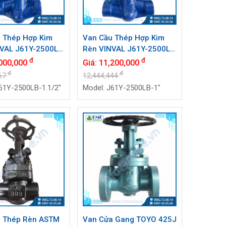
 Thép Hợp Kim
Van Cầu Thép Hợp Kim
VAL J61Y-2500LB
Rèn VINVAL J61Y-2500LB
1/2") | Class
DN25 (1") | Class 2500#,
đ
đ
000,000
Giá:
11,200,000
BW, F11
BW, F11
đ
đ
67
12,444,444
61Y-2500LB-1.1/2"
Model: J61Y-2500LB-1"
u Thép Rèn ASTM
Van Cửa Gang TOYO 425J