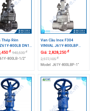
 Thép Rèn
Van Cầu Inox F304
 Z61Y-800LB DN15
VINVAL J61Y-800LBP
 Class 800#,
DN25 (1") Class 800
đ
đ
đ
9,450
Giá:
2,828,250
940,530
Weld SW
Socket Weld | Hàng Có
đ
Z61Y-800LB-1/2"
2,977,105
Sẵn
Model: J61Y-800LBP-1"