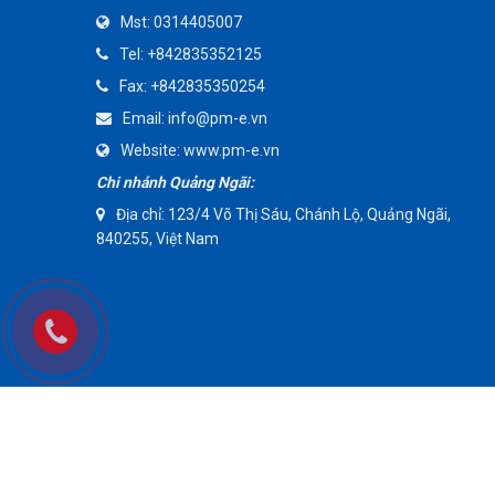
Mst:
0314405007
AMMETE
Tel:
+842835352125
Fax:
+842835350254
Email:
info@pm-e.vn
Website:
www.pm-e.vn
Chi nhánh Quảng Ngãi:
Địa chỉ: 123/4 Võ Thị Sáu, Chánh Lộ, Quảng Ngãi,
840255, Việt Nam
Copyright © 20017 Bản quyền thuộc về Công Ty TNHH Kỹ