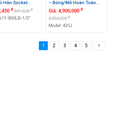
i Hàn Socket
– Đóng/Mở Hoàn Toàn
NVAL J61Y-800LB
Cho Đường Ống Chất Lỏng
đ
đ
đ
9,450
Giá:
4,900,000
841,526
2") | Class 800#
đ
61Y-800LB-1/2"
4,904,000
Model: 425J
1
2
3
4
5