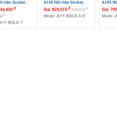
ối Hàn Socket
A105 Nối Hàn Socket
A105 Nố
INVAL J61Y-800LB
Weld VINVAL J61Y-800LB
Weld VI
đ
đ
đ
244,430
Giá:
829,610
Giá:
79
976,012
") | Class 800#
DN15 (3/4") | Class 800#
DN15 (1/
đ
Model: J61Y-800LB-3/4"
Model: J
35
J61Y-800LB-1"