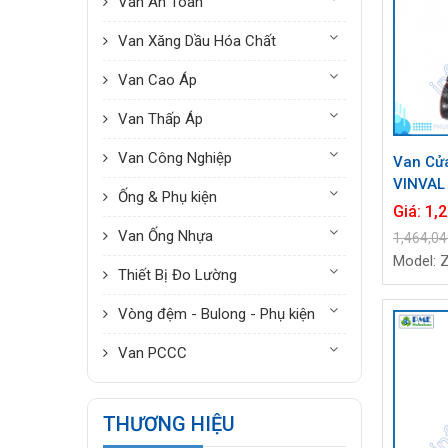
Van An Toàn
Van Xăng Dầu Hóa Chất
Van Cao Áp
Van Thấp Áp
Van Công Nghiệp
Van Cử
VINVAL
Ống & Phụ kiện
(1") | 
Giá:
1,
Weld S
Van Ống Nhựa
1,464,0
Model: 
Thiết Bị Đo Lường
Vòng đệm - Bulong - Phụ kiện
Van PCCC
THƯƠNG HIỆU