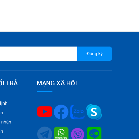
Đăng ký
ỔI TRẢ
MẠNG XÃ HỘI
định
án
o nhận
nh