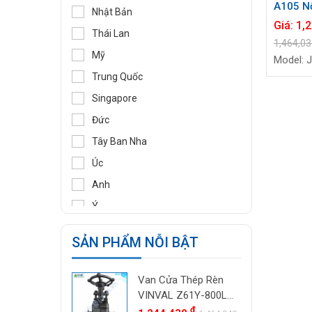
A105 N
DIDTEK
Nhật Bản
Weld V
Giá:
1,
RITAG
Thái Lan
DN25 (1
1,464,0
GASSO
Mỹ
Model: 
SAMYANG
Trung Quốc
TOZEN
Singapore
PEKOS
Đức
VINVAL
Tây Ban Nha
AZBIL
Úc
BROADY
Anh
OCV
Ý
SIRCA
Pháp
SẢN PHẨM NỖI BẬT
BESA
Ấn Độ
ORBINOX
Indonesia
Van Cửa Thép Rèn
BAODI
Malaysia
VINVAL Z61Y-800LB
TLV
DN25 (1") | Class
đ