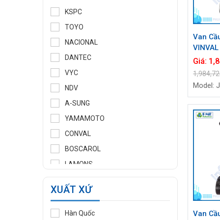
KSPC
TOYO
Van Cầu
NACIONAL
VINVAL
DANTEC
DN20 (3
Giá:
1,
Socket 
VYC
1,984,7
Sẵn
Model: 
NDV
A-SUNG
YAMAMOTO
CONVAL
BOSCAROL
LAMONS
MANNTEK
XUẤT XỨ
KLINGER
WOOJU GASPACK
Van Cầ
Hàn Quốc