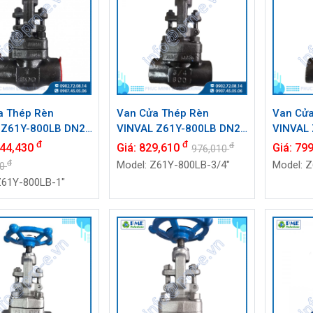
a Thép Rèn
Van Cửa Thép Rèn
Van Cửa
 Z61Y-800LB DN25
VINVAL Z61Y-800LB DN20
VINVAL
Class 800#, Socket
(3/4") | Class 800#,
(1/2") |
đ
đ
đ
244,430
Giá:
829,610
Giá:
79
976,010
W
Socket Weld SW
Socket 
đ
Model: Z61Y-800LB-3/4"
Model: 
40
Z61Y-800LB-1"