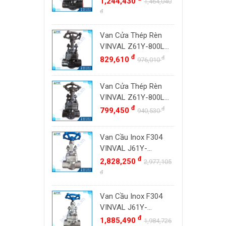
1,244,430
Đài Loan
1,464,040
800#, Socket Weld
đ
ZENNER
Việt Nam
SW
DOUGLAS
Thụy Sĩ
Van Cửa Thép Rèn
LESER
VINVAL Z61Y-800LB
Ba Lan
DN20 (3/4") | Class
đ
đ
829,610
976,010
VENN
800#, Socket Weld
YOSHITAKE
SW
Van Cửa Thép Rèn
KITZ
VINVAL Z61Y-800LB
DK VALVE
DN15 (1/2") | Class
đ
đ
799,450
940,530
800#, Socket Weld
TIGER
SW
Van Cầu Inox F304
HD FIRE
VINVAL J61Y-
ETM
800LBP DN25 (1")
đ
2,828,250
2,977,105
TAMAKI
Class 800 Socket
đ
Weld | Hàng Có Sẵn
ASAHI
Van Cầu Inox F304
SWISSFLUID
VINVAL J61Y-
KUNKLE
800LBP DN20 (3/4")
đ
1,885,490
1,984,726