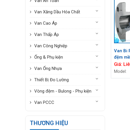
Van An Toàn
Van Xăng Dầu Hóa Chất
Van Cao Áp
Van Thấp Áp
Van Công Nghiệp
Van Bi 
Ống & Phụ kiện
đệm mềm
Full Bo
Giá:
Liê
Van Ống Nhựa
Model:
Thiết Bị Đo Lường
Vòng đệm - Bulong - Phụ kiện
Van PCCC
THƯƠNG HIỆU