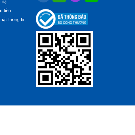
u nại
n tiền
mật thông tin