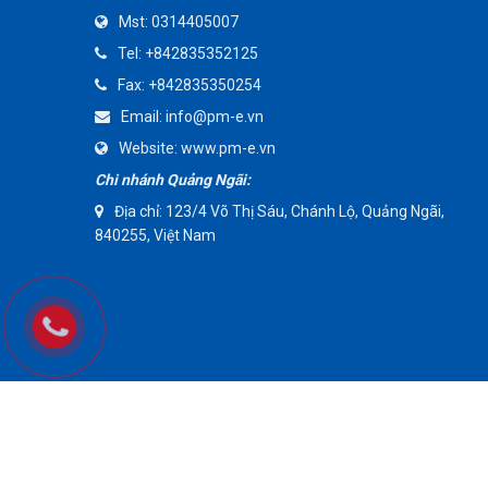
Mst:
0314405007
AMMETE
Tel:
+842835352125
Fax:
+842835350254
Email:
info@pm-e.vn
Website:
www.pm-e.vn
Chi nhánh Quảng Ngãi:
Địa chỉ: 123/4 Võ Thị Sáu, Chánh Lộ, Quảng Ngãi,
840255, Việt Nam
Copyright © 20017 Bản quyền thuộc về Công Ty TNHH Kỹ