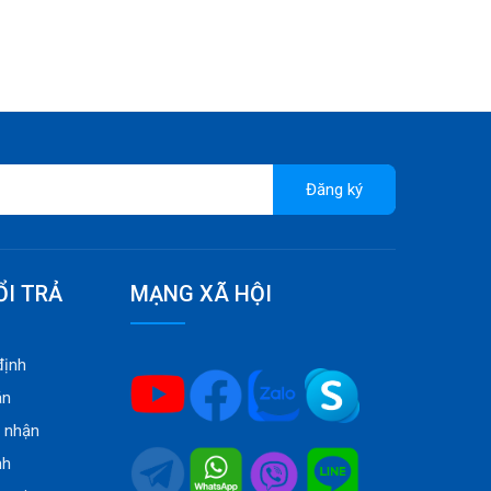
Đăng ký
ỔI TRẢ
MẠNG XÃ HỘI
định
án
o nhận
nh