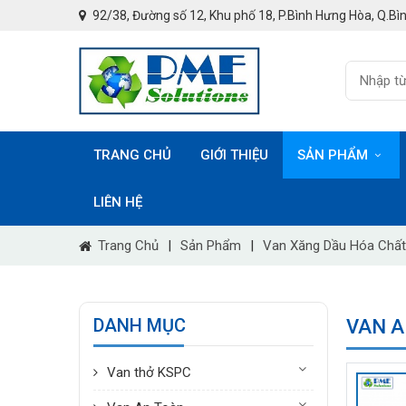
92/38, Đường số 12, Khu phố 18, P.Bình Hưng Hòa, Q.Bìn
TRANG CHỦ
GIỚI THIỆU
SẢN PHẨM
LIÊN HỆ
Trang Chủ
|
Sản Phẩm
|
Van Xăng Dầu Hóa Chất
DANH MỤC
VAN A
Van thở KSPC