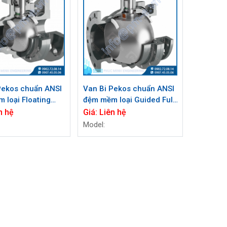
Pekos chuẩn ANSI
Van Bi Pekos chuẩn ANSI
 loại Floating
đệm mềm loại Guided Full
e CL300 / ½”- 4”
Bore CL150 / 10-12''
n hệ
Giá:
Liên hệ
Model: