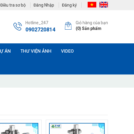
Điều tra sơ bộ
Đăng Nhập
Đăng ký
Hotline_247
Giỏ hàng của bạn
(
0
) Sản phẩm
0902720814
Ự ÁN
THƯ VIỆN ẢNH
VIDEO