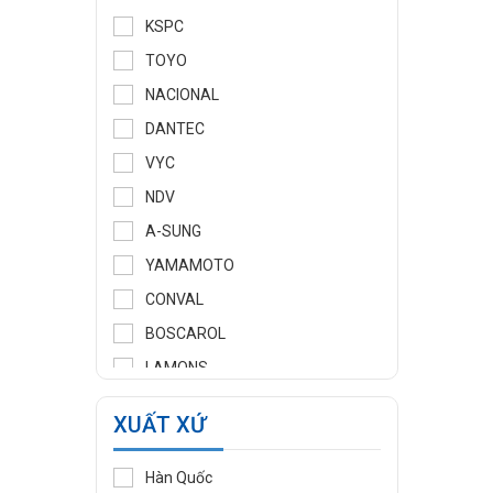
KSPC
TOYO
NACIONAL
DANTEC
VYC
NDV
A-SUNG
YAMAMOTO
CONVAL
BOSCAROL
LAMONS
MANNTEK
XUẤT XỨ
KLINGER
WOOJU GASPACK
Hàn Quốc