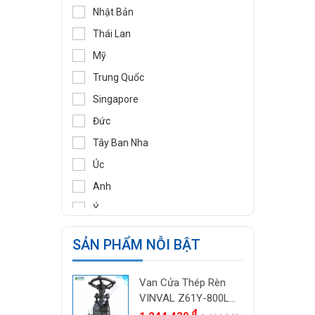
DIDTEK
Nhật Bản
RITAG
Thái Lan
GASSO
Mỹ
SAMYANG
Trung Quốc
TOZEN
Singapore
PEKOS
Đức
VINVAL
Tây Ban Nha
AZBIL
Úc
BROADY
Anh
OCV
Ý
SIRCA
Pháp
SẢN PHẨM NỖI BẬT
BESA
Ấn Độ
ORBINOX
Indonesia
Van Cửa Thép Rèn
BAODI
Malaysia
VINVAL Z61Y-800LB
TLV
DN25 (1") | Class
đ