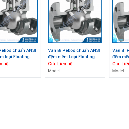
Pekos chuẩn ANSI
Van Bi Pekos chuẩn ANSI
Van Bi 
 loại Floating
đệm mềm Loại Floating
đệm mềm
re CL600 / ½” - 2”
Full Bore CL150 / ½”- 8”
Full Bor
n hệ
Giá:
Liên hệ
Giá:
Liê
Model:
Model: