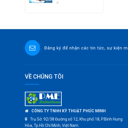
Class 800 Socket
đ
ASCO CO2
Weld | Hàng Có Sẵn
SPIRAX SARCO
SINGAFLEX
DKM
JOKWANG
Đăng ký để nhận các tin tức, sự kiện m
VALQUA
HANDKOOK
HAWKS
ZETKAMA
VỀ CHÚNG TÔI
BZE
DYNO
WEFLO
SENSUS
CÔNG TY TNHH KỸ THUẬT PHÚC MINH
TOMOE
Trụ Sở:
92/38 Đường số 12, Khu phố 18, P.Bình Hưng
Hòa, Tp.Hồ Chí Minh, Việt Nam.
SUNPASS