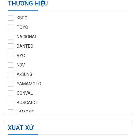
THƯƠNG HIỆU
KSPC
TOYO
NACIONAL
DANTEC
VYC
NDV
A-SUNG
YAMAMOTO
CONVAL
BOSCAROL
LAMONS
MANNTEK
XUẤT XỨ
KLINGER