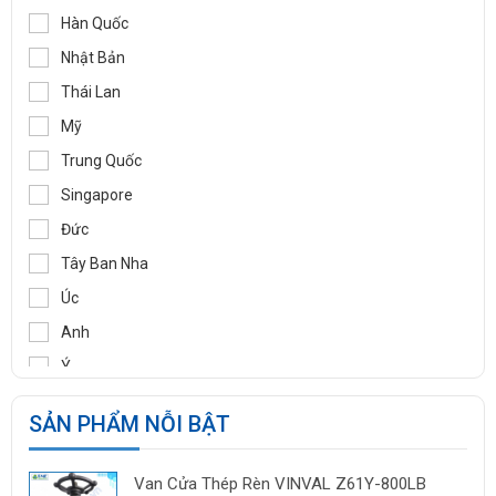
WOOJU GASPACK
Hàn Quốc
DIDTEK
Nhật Bản
RITAG
Thái Lan
GASSO
Mỹ
SAMYANG
Trung Quốc
TOZEN
Singapore
PEKOS
Đức
VINVAL
Tây Ban Nha
AZBIL
Úc
BROADY
Anh
OCV
Ý
SIRCA
Pháp
SẢN PHẨM NỖI BẬT
BESA
Ấn Độ
ORBINOX
Indonesia
Van Cửa Thép Rèn VINVAL Z61Y-800LB