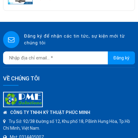
KUNKLE
ASCO CO2
SPIRAX SARCO
SINGAFLEX
Đăng ký để nhận các tin tức, sự kiện mới từ
chúng tôi
DKM
JOKWANG
Đăng ký
VALQUA
HANDKOOK
VỀ CHÚNG TÔI
HAWKS
ZETKAMA
BZE
DYNO
CÔNG TY TNHH KỸ THUẬT PHÚC MINH
WEFLO
Trụ Sở:
92/38 Đường số 12, Khu phố 18, P.Bình Hưng Hòa, Tp.Hồ
Chí Minh, Việt Nam.
SENSUS
Mst:
0314405007