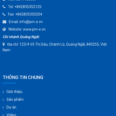
TOMOE
Tel:
+842835352125
SUNPASS
Fax:
+842835350254
AMMETE
Email:
info@pm-e.vn
Website:
www.pm-e.vn
Chi nhánh Quảng Ngãi:
Địa chỉ: 123/4 Võ Thị Sáu, Chánh Lộ, Quảng Ngãi, 840255, Việt
Nam
THÔNG TIN CHUNG
Giới thiệu
Sản phẩm
Dự án
Video