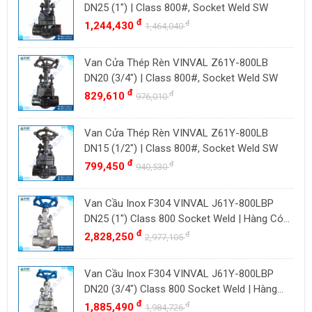
BAODI
Malaysia
DN25 (1") | Class 800#, Socket Weld SW
TLV
đ
đ
1,244,430
Đài Loan
1,464,040
ZENNER
Việt Nam
Van Cửa Thép Rèn VINVAL Z61Y-800LB
DOUGLAS
Thụy Sĩ
DN20 (3/4") | Class 800#, Socket Weld SW
LESER
Ba Lan
đ
đ
829,610
976,010
VENN
YOSHITAKE
Van Cửa Thép Rèn VINVAL Z61Y-800LB
DN15 (1/2") | Class 800#, Socket Weld SW
KITZ
đ
đ
799,450
940,530
DK VALVE
TIGER
Van Cầu Inox F304 VINVAL J61Y-800LBP
HD FIRE
DN25 (1") Class 800 Socket Weld | Hàng Có
Sẵn
đ
đ
2,828,250
ETM
2,977,105
TAMAKI
Van Cầu Inox F304 VINVAL J61Y-800LBP
ASAHI
DN20 (3/4") Class 800 Socket Weld | Hàng
SWISSFLUID
Có Sẵn
đ
đ
1,885,490
1,984,726