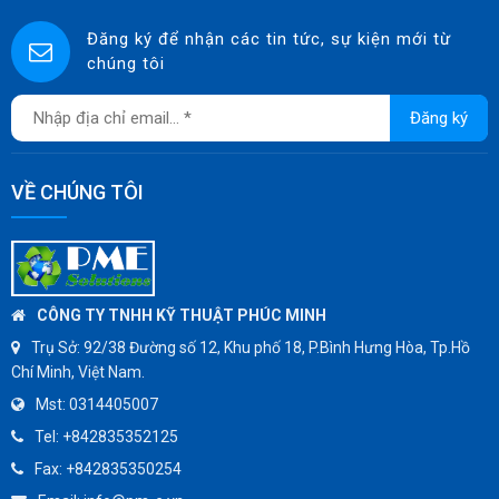
SINGAFLEX
Đăng ký để nhận các tin tức, sự kiện mới từ
chúng tôi
DKM
JOKWANG
Đăng ký
VALQUA
HANDKOOK
VỀ CHÚNG TÔI
HAWKS
ZETKAMA
BZE
DYNO
CÔNG TY TNHH KỸ THUẬT PHÚC MINH
WEFLO
Trụ Sở:
92/38 Đường số 12, Khu phố 18, P.Bình Hưng Hòa, Tp.Hồ
Chí Minh, Việt Nam.
SENSUS
Mst:
0314405007
TOMOE
Tel:
+842835352125
SUNPASS
Fax:
+842835350254
AMMETE