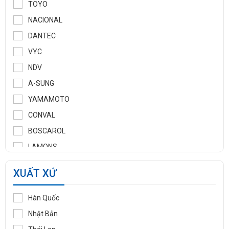
TOYO
NACIONAL
DANTEC
VYC
NDV
A-SUNG
YAMAMOTO
CONVAL
BOSCAROL
LAMONS
MANNTEK
XUẤT XỨ
KLINGER
WOOJU GASPACK
Hàn Quốc
DIDTEK
Nhật Bản
RITAG