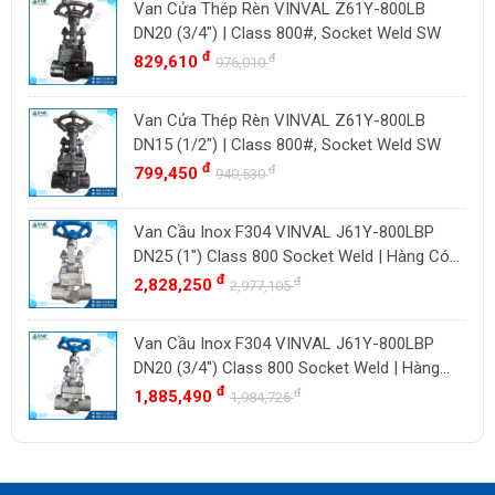
Van Cửa Thép Rèn VINVAL Z61Y-800LB
DOUGLAS
Thụy Sĩ
DN20 (3/4") | Class 800#, Socket Weld SW
LESER
Ba Lan
đ
đ
829,610
976,010
VENN
YOSHITAKE
Van Cửa Thép Rèn VINVAL Z61Y-800LB
DN15 (1/2") | Class 800#, Socket Weld SW
KITZ
đ
đ
799,450
940,530
DK VALVE
TIGER
Van Cầu Inox F304 VINVAL J61Y-800LBP
HD FIRE
DN25 (1") Class 800 Socket Weld | Hàng Có
Sẵn
đ
đ
2,828,250
ETM
2,977,105
TAMAKI
Van Cầu Inox F304 VINVAL J61Y-800LBP
ASAHI
DN20 (3/4") Class 800 Socket Weld | Hàng
SWISSFLUID
Có Sẵn
đ
đ
1,885,490
1,984,726
KUNKLE
ASCO CO2
SPIRAX SARCO