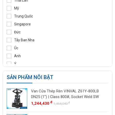
Thái Lan
GASSO
Mỹ
SAMYANG
Trung Quốc
TOZEN
Singapore
PEKOS
Đức
VINVAL
Tây Ban Nha
AZBIL
Úc
BROADY
Anh
OCV
Ý
SIRCA
Pháp
SẢN PHẨM NỖI BẬT
BESA
Ấn Độ
ORBINOX
Indonesia
Van Cửa Thép Rèn VINVAL Z61Y-800LB
BAODI
Malaysia
DN25 (1") | Class 800#, Socket Weld SW
TLV
đ
đ
1,244,430
Đài Loan
1,464,040
ZENNER
Việt Nam