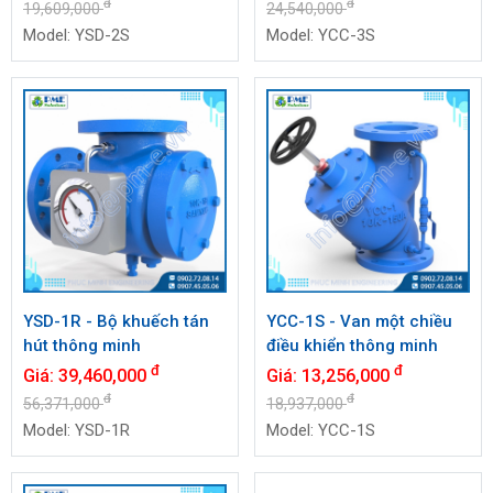
đ
đ
19,609,000
24,540,000
Model: YSD-2S
Model: YCC-3S
YSD-1R - Bộ khuếch tán
YCC-1S - Van một chiều
hút thông minh
điều khiển thông minh
đ
đ
Giá:
39,460,000
Giá:
13,256,000
đ
đ
56,371,000
18,937,000
Model: YSD-1R
Model: YCC-1S