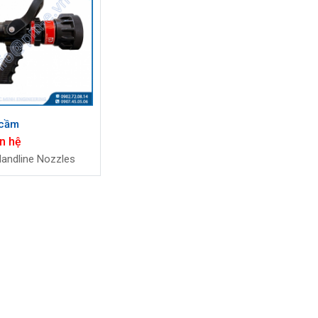
 cầm
n hệ
Handline Nozzles