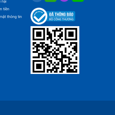
u nại
n tiền
mật thông tin