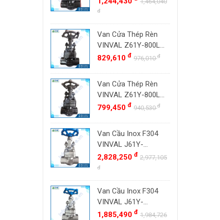
1,244,430
Đài Loan
1,464,040
800#, Socket Weld
đ
ZENNER
Việt Nam
SW
DOUGLAS
Thụy Sĩ
Van Cửa Thép Rèn
LESER
VINVAL Z61Y-800LB
Ba Lan
DN20 (3/4") | Class
đ
đ
829,610
976,010
VENN
800#, Socket Weld
YOSHITAKE
SW
Van Cửa Thép Rèn
KITZ
VINVAL Z61Y-800LB
DK VALVE
DN15 (1/2") | Class
đ
đ
799,450
940,530
800#, Socket Weld
TIGER
SW
Van Cầu Inox F304
HD FIRE
VINVAL J61Y-
ETM
800LBP DN25 (1")
đ
2,828,250
2,977,105
TAMAKI
Class 800 Socket
đ
Weld | Hàng Có Sẵn
ASAHI
Van Cầu Inox F304
SWISSFLUID
VINVAL J61Y-
KUNKLE
800LBP DN20 (3/4")
đ
1,885,490
1,984,726