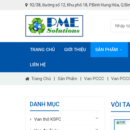
92/38, Đường số 12, Khu phố 18, P.Bình Hưng Hòa, Q.Bìn
TRANG CHỦ
GIỚI THIỆU
SẢN PHẨM
LIÊN HỆ
Trang Chủ
|
Sản Phẩm
|
Van PCCC
|
Van PCCC
DANH MỤC
VÒI T
Van thở KSPC