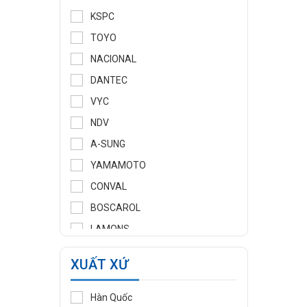
KSPC
TOYO
NACIONAL
DANTEC
VYC
NDV
A-SUNG
YAMAMOTO
CONVAL
BOSCAROL
LAMONS
MANNTEK
XUẤT XỨ
KLINGER
WOOJU GASPACK
Hàn Quốc