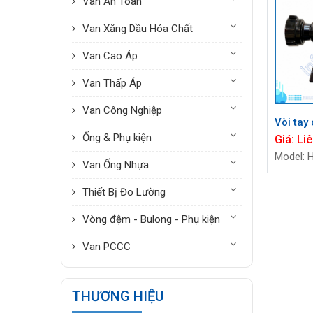
Van An Toàn
Van Xăng Dầu Hóa Chất
Van Cao Áp
Van Thấp Áp
Van Công Nghiệp
Vòi tay
Ống & Phụ kiện
Giá:
Liê
Model: 
Van Ống Nhựa
Thiết Bị Đo Lường
Vòng đệm - Bulong - Phụ kiện
Van PCCC
THƯƠNG HIỆU