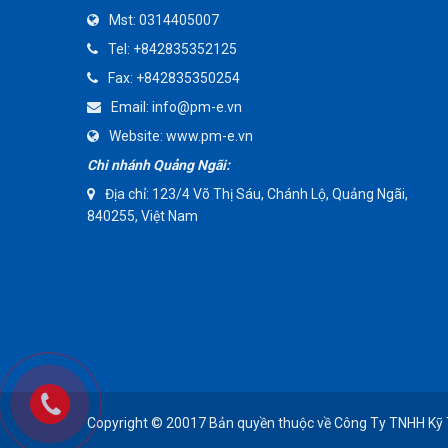
Mst:
0314405007
AMMETE
Tel:
+842835352125
Fax:
+842835350254
Email:
info@pm-e.vn
Website:
www.pm-e.vn
Chi nhánh Quảng Ngãi:
Địa chỉ: 123/4 Võ Thị Sáu, Chánh Lộ, Quảng Ngãi,
840255, Việt Nam
Copyright © 20017 Bản quyền thuộc về Công Ty TNHH Kỹ