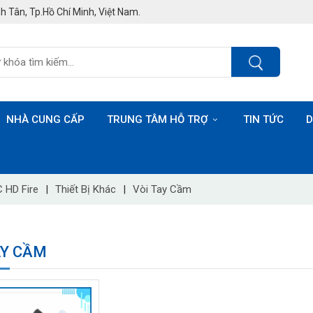
h Tân, Tp.Hồ Chí Minh, Việt Nam.
NHÀ CUNG CẤP
TRUNG TÂM HỖ TRỢ
TIN TỨC
D
 HD Fire
|
Thiết Bị Khác
|
Vòi Tay Cầm
AY CẦM