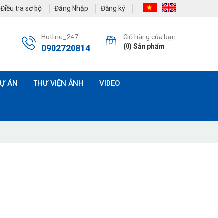
Điều tra sơ bộ
Đăng Nhập
Đăng ký
Hotline_247
Giỏ hàng của bạn
(
0
) Sản phẩm
0902720814
Ự ÁN
THƯ VIỆN ẢNH
VIDEO