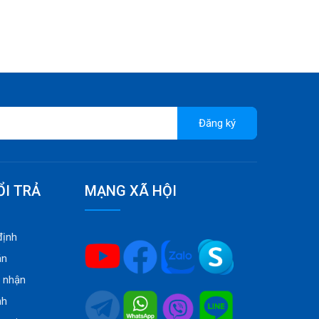
Đăng ký
ỔI TRẢ
MẠNG XÃ HỘI
định
án
o nhận
nh