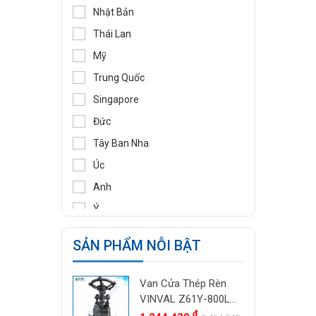
DIDTEK
Nhật Bản
RITAG
Thái Lan
GASSO
Mỹ
SAMYANG
Trung Quốc
TOZEN
Singapore
PEKOS
Đức
VINVAL
Tây Ban Nha
AZBIL
Úc
BROADY
Anh
OCV
Ý
SIRCA
Pháp
SẢN PHẨM NỖI BẬT
BESA
Ấn Độ
ORBINOX
Indonesia
Van Cửa Thép Rèn
BAODI
Malaysia
VINVAL Z61Y-800LB
TLV
DN25 (1") | Class
đ