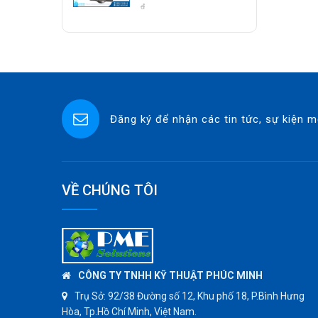
Class 800 Socket
đ
ASCO CO2
Weld | Hàng Có Sẵn
SPIRAX SARCO
SINGAFLEX
DKM
JOKWANG
Đăng ký để nhận các tin tức, sự kiện m
VALQUA
HANDKOOK
HAWKS
ZETKAMA
VỀ CHÚNG TÔI
BZE
DYNO
WEFLO
SENSUS
CÔNG TY TNHH KỸ THUẬT PHÚC MINH
TOMOE
Trụ Sở:
92/38 Đường số 12, Khu phố 18, P.Bình Hưng
Hòa, Tp.Hồ Chí Minh, Việt Nam.
SUNPASS