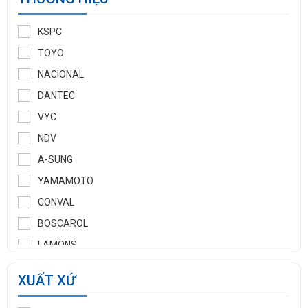
KSPC
TOYO
NACIONAL
DANTEC
VYC
NDV
A-SUNG
YAMAMOTO
CONVAL
BOSCAROL
LAMONS
MANNTEK
XUẤT XỨ
KLINGER