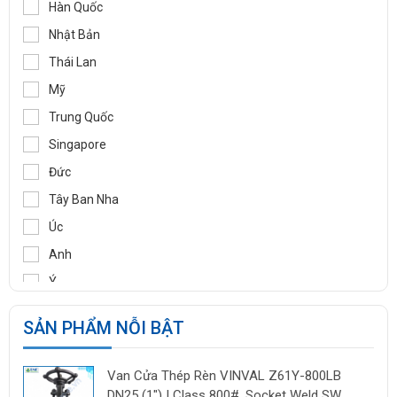
WOOJU GASPACK
Hàn Quốc
DIDTEK
Nhật Bản
RITAG
Thái Lan
GASSO
Mỹ
SAMYANG
Trung Quốc
TOZEN
Singapore
PEKOS
Đức
VINVAL
Tây Ban Nha
AZBIL
Úc
BROADY
Anh
OCV
Ý
SIRCA
Pháp
SẢN PHẨM NỖI BẬT
BESA
Ấn Độ
ORBINOX
Indonesia
Van Cửa Thép Rèn VINVAL Z61Y-800LB
BAODI
Malaysia
DN25 (1") | Class 800#, Socket Weld SW