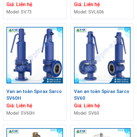
Giá:
Liên hệ
Giá:
Liên hệ
Model: SV73
Model: SVL606
Van an toàn Spirax Sarco
Van an toàn Spirax Sarco
SV60H
SV60
Giá:
Liên hệ
Giá:
Liên hệ
Model: SV60H
Model: SV60