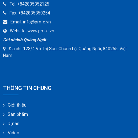
Tel:
+842835352125
SUNPASS
Fax:
+842835350254
AMMETE
Email:
info@pm-e.vn
Website:
www.pm-e.vn
Chi nhánh Quảng Ngãi:
Địa chỉ: 123/4 Võ Thị Sáu, Chánh Lộ, Quảng Ngãi, 840255, Việt
Nam
THÔNG TIN CHUNG
Giới thiệu
Sản phẩm
Dự án
Video