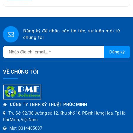
KUNKLE
ASCO CO2
SPIRAX SARCO
SINGAFLEX
Đăng ký để nhận các tin tức, sự kiện mới từ
chúng tôi
DKM
JOKWANG
Đăng ký
VALQUA
HANDKOOK
VỀ CHÚNG TÔI
HAWKS
ZETKAMA
BZE
DYNO
CÔNG TY TNHH KỸ THUẬT PHÚC MINH
WEFLO
Trụ Sở:
92/38 Đường số 12, Khu phố 18, P.Bình Hưng Hòa, Tp.Hồ
Chí Minh, Việt Nam.
SENSUS
Mst:
0314405007
TOMOE