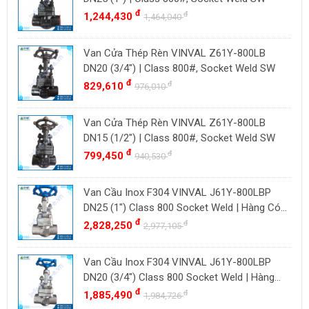
TLV
đ
đ
1,244,430
Đài Loan
1,464,040
ZENNER
Việt Nam
Van Cửa Thép Rèn VINVAL Z61Y-800LB
DOUGLAS
Thụy Sĩ
DN20 (3/4") | Class 800#, Socket Weld SW
LESER
Ba Lan
đ
đ
829,610
976,010
VENN
YOSHITAKE
Van Cửa Thép Rèn VINVAL Z61Y-800LB
DN15 (1/2") | Class 800#, Socket Weld SW
KITZ
đ
đ
799,450
940,530
DK VALVE
TIGER
Van Cầu Inox F304 VINVAL J61Y-800LBP
HD FIRE
DN25 (1") Class 800 Socket Weld | Hàng Có
Sẵn
đ
đ
2,828,250
ETM
2,977,105
TAMAKI
Van Cầu Inox F304 VINVAL J61Y-800LBP
ASAHI
DN20 (3/4") Class 800 Socket Weld | Hàng
SWISSFLUID
Có Sẵn
đ
đ
1,885,490
1,984,726