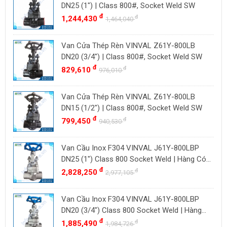
BAODI
Malaysia
DN25 (1") | Class 800#, Socket Weld SW
TLV
đ
đ
1,244,430
Đài Loan
1,464,040
ZENNER
Việt Nam
Van Cửa Thép Rèn VINVAL Z61Y-800LB
DOUGLAS
Thụy Sĩ
DN20 (3/4") | Class 800#, Socket Weld SW
LESER
Ba Lan
đ
đ
829,610
976,010
VENN
YOSHITAKE
Van Cửa Thép Rèn VINVAL Z61Y-800LB
DN15 (1/2") | Class 800#, Socket Weld SW
KITZ
đ
đ
799,450
940,530
DK VALVE
TIGER
Van Cầu Inox F304 VINVAL J61Y-800LBP
HD FIRE
DN25 (1") Class 800 Socket Weld | Hàng Có
Sẵn
đ
đ
2,828,250
ETM
2,977,105
TAMAKI
Van Cầu Inox F304 VINVAL J61Y-800LBP
ASAHI
DN20 (3/4") Class 800 Socket Weld | Hàng
SWISSFLUID
Có Sẵn
đ
đ
1,885,490
1,984,726