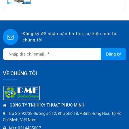
KUNKLE
ASCO CO2
SPIRAX SARCO
SINGAFLEX
Đăng ký để nhận các tin tức, sự kiện mới từ
chúng tôi
DKM
JOKWANG
Đăng ký
VALQUA
HANDKOOK
VỀ CHÚNG TÔI
HAWKS
ZETKAMA
BZE
DYNO
CÔNG TY TNHH KỸ THUẬT PHÚC MINH
WEFLO
Trụ Sở:
92/38 Đường số 12, Khu phố 18, P.Bình Hưng Hòa, Tp.Hồ
Chí Minh, Việt Nam.
SENSUS
Mst:
0314405007