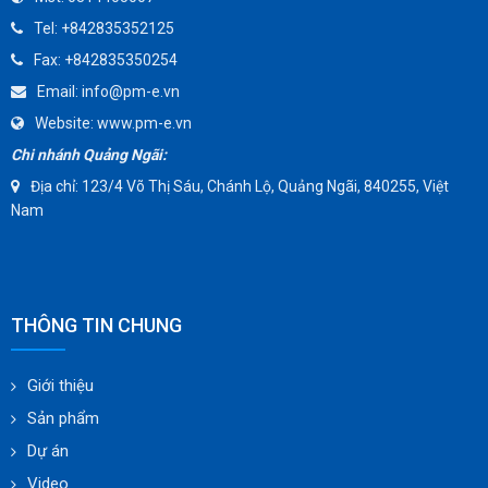
TOMOE
Tel:
+842835352125
SUNPASS
Fax:
+842835350254
AMMETE
Email:
info@pm-e.vn
Website:
www.pm-e.vn
Chi nhánh Quảng Ngãi:
Địa chỉ: 123/4 Võ Thị Sáu, Chánh Lộ, Quảng Ngãi, 840255, Việt
Nam
THÔNG TIN CHUNG
Giới thiệu
Sản phẩm
Dự án
Video