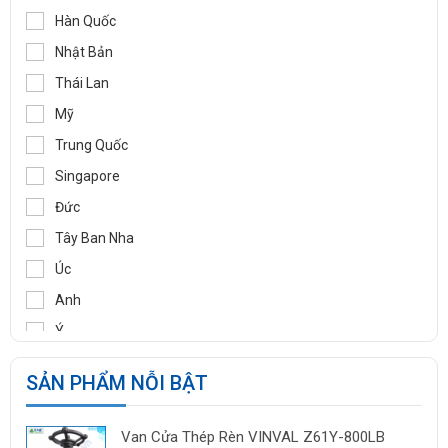
WOOJU GASPACK
Hàn Quốc
DIDTEK
Nhật Bản
RITAG
Thái Lan
GASSO
Mỹ
SAMYANG
Trung Quốc
TOZEN
Singapore
PEKOS
Đức
VINVAL
Tây Ban Nha
AZBIL
Úc
BROADY
Anh
OCV
Ý
SIRCA
Pháp
SẢN PHẨM NỖI BẬT
BESA
Ấn Độ
ORBINOX
Indonesia
Van Cửa Thép Rèn VINVAL Z61Y-800LB