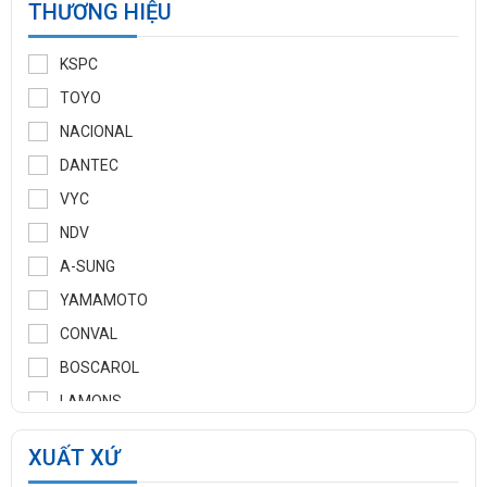
THƯƠNG HIỆU
KSPC
TOYO
NACIONAL
DANTEC
VYC
NDV
A-SUNG
YAMAMOTO
CONVAL
BOSCAROL
LAMONS
MANNTEK
XUẤT XỨ
KLINGER