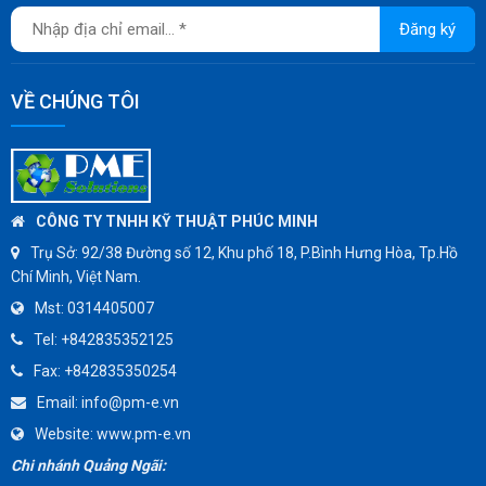
JOKWANG
Đăng ký
VALQUA
HANDKOOK
VỀ CHÚNG TÔI
HAWKS
ZETKAMA
BZE
DYNO
CÔNG TY TNHH KỸ THUẬT PHÚC MINH
WEFLO
Trụ Sở:
92/38 Đường số 12, Khu phố 18, P.Bình Hưng Hòa, Tp.Hồ
Chí Minh, Việt Nam.
SENSUS
Mst:
0314405007
TOMOE
Tel:
+842835352125
SUNPASS
Fax:
+842835350254
AMMETE
Email:
info@pm-e.vn
Website:
www.pm-e.vn
Chi nhánh Quảng Ngãi: