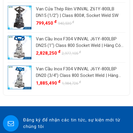
YOSHITAKE
Van Cửa Thép Rèn VINVAL Z61Y-800LB
DN15 (1/2") | Class 800#, Socket Weld SW
KITZ
đ
đ
799,450
940,530
DK VALVE
TIGER
Van Cầu Inox F304 VINVAL J61Y-800LBP
HD FIRE
DN25 (1") Class 800 Socket Weld | Hàng Có
Sẵn
đ
đ
2,828,250
ETM
2,977,105
TAMAKI
Van Cầu Inox F304 VINVAL J61Y-800LBP
ASAHI
DN20 (3/4") Class 800 Socket Weld | Hàng
SWISSFLUID
Có Sẵn
đ
đ
1,885,490
1,984,726
KUNKLE
ASCO CO2
SPIRAX SARCO
SINGAFLEX
Đăng ký để nhận các tin tức, sự kiện mới từ
chúng tôi
DKM