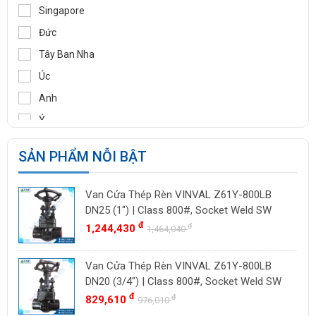
TOZEN
Singapore
PEKOS
Đức
VINVAL
Tây Ban Nha
AZBIL
Úc
BROADY
Anh
OCV
Ý
SIRCA
Pháp
SẢN PHẨM NỖI BẬT
BESA
Ấn Độ
ORBINOX
Indonesia
Van Cửa Thép Rèn VINVAL Z61Y-800LB
BAODI
Malaysia
DN25 (1") | Class 800#, Socket Weld SW
TLV
đ
đ
1,244,430
Đài Loan
1,464,040
ZENNER
Việt Nam
Van Cửa Thép Rèn VINVAL Z61Y-800LB
DOUGLAS
Thụy Sĩ
DN20 (3/4") | Class 800#, Socket Weld SW
LESER
Ba Lan
đ
đ
829,610
976,010
VENN