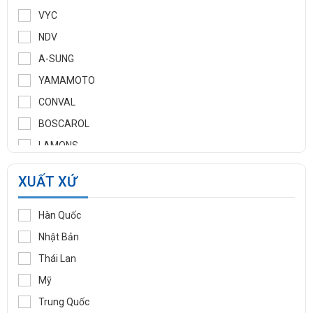
VYC
NDV
A-SUNG
YAMAMOTO
CONVAL
BOSCAROL
LAMONS
MANNTEK
XUẤT XỨ
KLINGER
WOOJU GASPACK
Hàn Quốc
DIDTEK
Nhật Bản
RITAG
Thái Lan
GASSO
Mỹ
SAMYANG
Trung Quốc