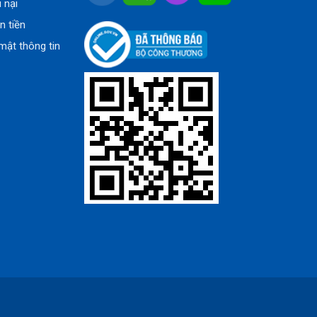
u nại
n tiền
mật thông tin