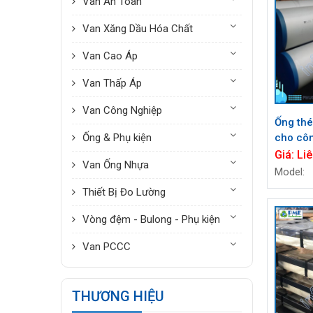
Van An Toàn
Van Xăng Dầu Hóa Chất
Van Cao Áp
Van Thấp Áp
Van Công Nghiệp
Ống thé
Ống & Phụ kiện
cho côn
Minh
Giá:
Liê
Van Ống Nhựa
Model:
Thiết Bị Đo Lường
Vòng đệm - Bulong - Phụ kiện
Van PCCC
THƯƠNG HIỆU