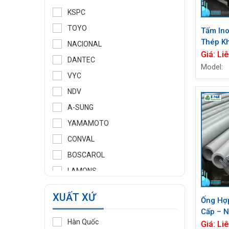
KSPC
TOYO
Tấm In
Thép K
NACIONAL
201/30
Giá:
Liê
DANTEC
E.vn
Model:
VYC
NDV
A-SUNG
YAMAMOTO
CONVAL
BOSCAROL
LAMONS
MANNTEK
XUẤT XỨ
Ống Hợ
KLINGER
Cấp – N
WOOJU GASPACK
Hàn Quốc
Chống 
Giá:
Liê