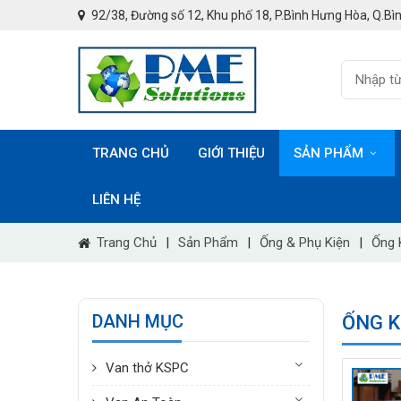
92/38, Đường số 12, Khu phố 18, P.Bình Hưng Hòa, Q.Bìn
TRANG CHỦ
GIỚI THIỆU
SẢN PHẨM
LIÊN HỆ
Trang Chủ
|
Sản Phẩm
|
Ống & Phụ Kiện
|
Ống 
DANH MỤC
ỐNG K
Van thở KSPC