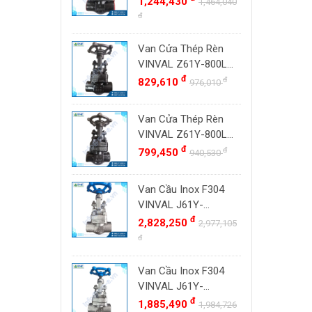
1,244,430
Đài Loan
1,464,040
800#, Socket Weld
đ
ZENNER
Việt Nam
SW
DOUGLAS
Thụy Sĩ
Van Cửa Thép Rèn
LESER
VINVAL Z61Y-800LB
Ba Lan
DN20 (3/4") | Class
đ
đ
829,610
976,010
VENN
800#, Socket Weld
YOSHITAKE
SW
Van Cửa Thép Rèn
KITZ
VINVAL Z61Y-800LB
DK VALVE
DN15 (1/2") | Class
đ
đ
799,450
940,530
800#, Socket Weld
TIGER
SW
Van Cầu Inox F304
HD FIRE
VINVAL J61Y-
ETM
800LBP DN25 (1")
đ
2,828,250
2,977,105
TAMAKI
Class 800 Socket
đ
Weld | Hàng Có Sẵn
ASAHI
Van Cầu Inox F304
SWISSFLUID
VINVAL J61Y-
KUNKLE
800LBP DN20 (3/4")
đ
1,885,490
1,984,726