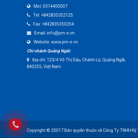
Mst:
0314405007
AMMETE
Tel:
+842835352125
Fax:
+842835350254
Email:
info@pm-e.vn
Website:
www.pm-e.vn
Chi nhánh Quảng Ngãi:
Địa chỉ: 123/4 Võ Thị Sáu, Chánh Lộ, Quảng Ngãi,
840255, Việt Nam
Copyright © 20017 Bản quyền thuộc về Công Ty TNHH Kỹ