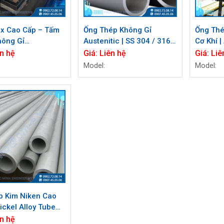
ox Cao Cấp – Tấm
Ống Thép Không Gỉ
Ống Thé
hông Gỉ
Austenitic | SS 304 / 316 |
Cơ Khí 
4/316/321 | PM-
PM-E.vn
ASME SA
n hệ
Giá:
Liên hệ
Giá:
Liê
Model:
Model:
p Kim Niken Cao
ickel Alloy Tube
Ăn Mòn | Phúc
n hệ