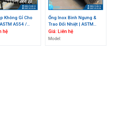
p Không Gỉ Cho
Ống Inox Bình Ngưng &
| ASTM A554 /
Trao Đổi Nhiệt | ASTM
554 | PM-E.vn
A213 A269 A312 | PM-
n hệ
Giá:
Liên hệ
E.vn
Model: