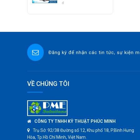
Class 800 Socket
đ
ASCO CO2
Weld | Hàng Có Sẵn
SPIRAX SARCO
SINGAFLEX
DKM
JOKWANG
Đăng ký để nhận các tin tức, sự kiện m
VALQUA
HANDKOOK
HAWKS
ZETKAMA
VỀ CHÚNG TÔI
BZE
DYNO
WEFLO
SENSUS
CÔNG TY TNHH KỸ THUẬT PHÚC MINH
TOMOE
Trụ Sở:
92/38 Đường số 12, Khu phố 18, P.Bình Hưng
Hòa, Tp.Hồ Chí Minh, Việt Nam.
SUNPASS