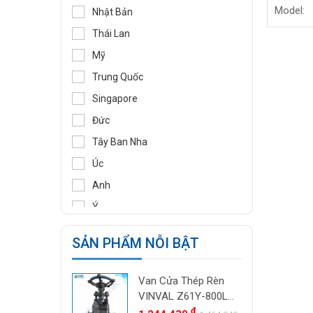
Minh En
DIDTEK
Model:
Nhật Bản
RITAG
Thái Lan
GASSO
Mỹ
SAMYANG
Trung Quốc
TOZEN
Singapore
PEKOS
Đức
VINVAL
Tây Ban Nha
AZBIL
Úc
BROADY
Anh
OCV
Ý
SIRCA
Pháp
SẢN PHẨM NỖI BẬT
BESA
Ấn Độ
ORBINOX
Indonesia
Van Cửa Thép Rèn
BAODI
Malaysia
VINVAL Z61Y-800LB
TLV
DN25 (1") | Class
đ