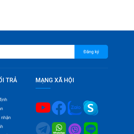
Đăng ký
ỔI TRẢ
MẠNG XÃ HỘI
định
án
o nhận
nh