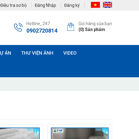
Điều tra sơ bộ
Đăng Nhập
Đăng ký
Hotline_247
Giỏ hàng của bạn
(
0
) Sản phẩm
0902720814
Ự ÁN
THƯ VIỆN ẢNH
VIDEO