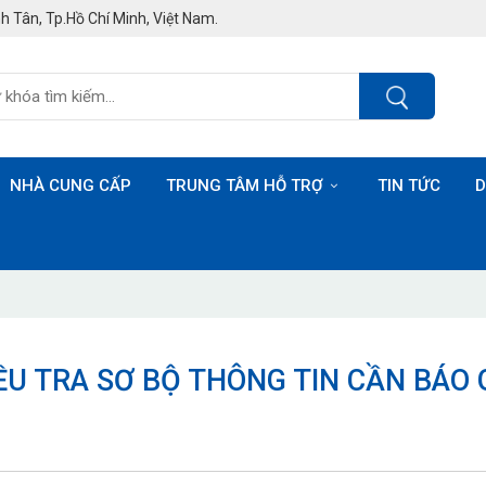
h Tân, Tp.Hồ Chí Minh, Việt Nam.
NHÀ CUNG CẤP
TRUNG TÂM HỖ TRỢ
TIN TỨC
D
ỀU TRA SƠ BỘ THÔNG TIN CẦN BÁO 