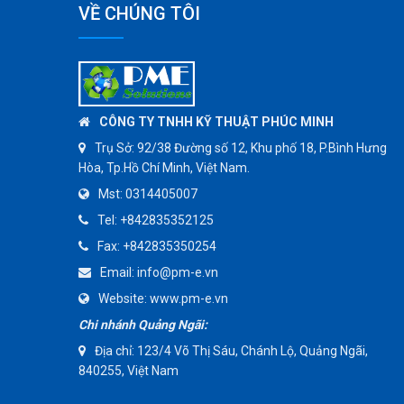
VỀ CHÚNG TÔI
CÔNG TY TNHH KỸ THUẬT PHÚC MINH
Trụ Sở:
92/38 Đường số 12, Khu phố 18, P.Bình Hưng
Hòa, Tp.Hồ Chí Minh, Việt Nam.
Mst:
0314405007
Tel:
+842835352125
Fax:
+842835350254
Email:
info@pm-e.vn
Website:
www.pm-e.vn
Chi nhánh Quảng Ngãi:
Địa chỉ: 123/4 Võ Thị Sáu, Chánh Lộ, Quảng Ngãi,
840255, Việt Nam