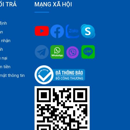
ỔI TRẢ
MẠNG XÃ HỘI
định
án
o nhận
nh
u nại
n tiền
mật thông tin