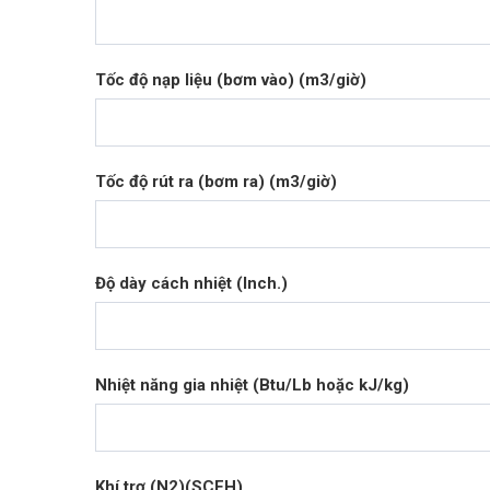
Tốc độ nạp liệu (bơm vào) (m3/giờ)
Tốc độ rút ra (bơm ra) (m3/giờ)
Độ dày cách nhiệt (Inch.)
Nhiệt năng gia nhiệt (Btu/Lb hoặc kJ/kg)
Khí trơ (N2)(SCFH)