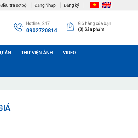
Điều tra sơ bộ
Đăng Nhập
Đăng ký
Hotline_247
Giỏ hàng của bạn
(
0
) Sản phẩm
0902720814
Ự ÁN
THƯ VIỆN ẢNH
VIDEO
GIÁ