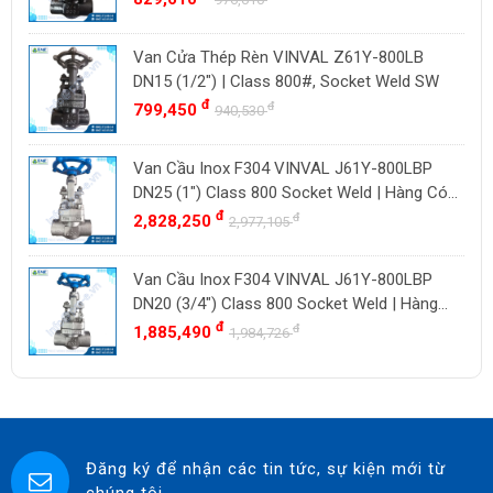
VENN
YOSHITAKE
Van Cửa Thép Rèn VINVAL Z61Y-800LB
DN15 (1/2") | Class 800#, Socket Weld SW
KITZ
đ
đ
799,450
940,530
DK VALVE
TIGER
Van Cầu Inox F304 VINVAL J61Y-800LBP
HD FIRE
DN25 (1") Class 800 Socket Weld | Hàng Có
Sẵn
đ
đ
2,828,250
ETM
2,977,105
TAMAKI
Van Cầu Inox F304 VINVAL J61Y-800LBP
ASAHI
DN20 (3/4") Class 800 Socket Weld | Hàng
SWISSFLUID
Có Sẵn
đ
đ
1,885,490
1,984,726
KUNKLE
ASCO CO2
SPIRAX SARCO
SINGAFLEX
Đăng ký để nhận các tin tức, sự kiện mới từ