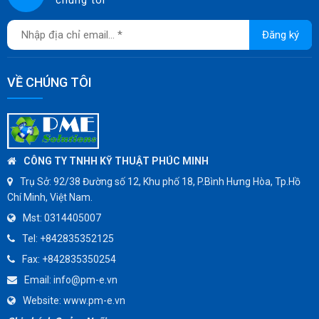
chúng tôi
DKM
JOKWANG
Đăng ký
VALQUA
HANDKOOK
VỀ CHÚNG TÔI
HAWKS
ZETKAMA
BZE
DYNO
CÔNG TY TNHH KỸ THUẬT PHÚC MINH
WEFLO
Trụ Sở:
92/38 Đường số 12, Khu phố 18, P.Bình Hưng Hòa, Tp.Hồ
Chí Minh, Việt Nam.
SENSUS
Mst:
0314405007
TOMOE
Tel:
+842835352125
SUNPASS
Fax:
+842835350254
AMMETE
Email:
info@pm-e.vn
Website:
www.pm-e.vn