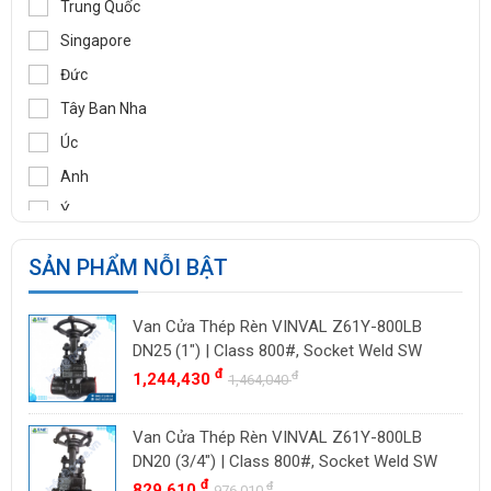
Trung Quốc
TOZEN
Singapore
PEKOS
Đức
VINVAL
Tây Ban Nha
AZBIL
Úc
BROADY
Anh
OCV
Ý
SIRCA
Pháp
SẢN PHẨM NỖI BẬT
BESA
Ấn Độ
ORBINOX
Indonesia
Van Cửa Thép Rèn VINVAL Z61Y-800LB
BAODI
Malaysia
DN25 (1") | Class 800#, Socket Weld SW
TLV
đ
đ
1,244,430
Đài Loan
1,464,040
ZENNER
Việt Nam
Van Cửa Thép Rèn VINVAL Z61Y-800LB
DOUGLAS
Thụy Sĩ
DN20 (3/4") | Class 800#, Socket Weld SW
LESER
Ba Lan
đ
đ
829,610
976,010