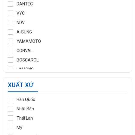
DANTEC
VYC
NDV
A-SUNG
YAMAMOTO
CONVAL
BOSCAROL
LAMONS
MANNTEK
XUẤT XỨ
KLINGER
WOOJU GASPACK
Hàn Quốc
DIDTEK
Nhật Bản
RITAG
Thái Lan
GASSO
Mỹ
SAMYANG