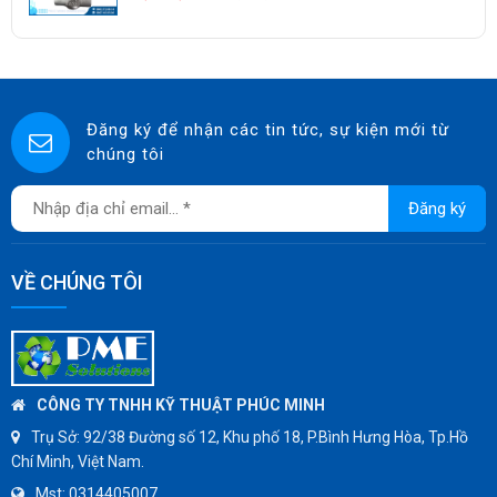
KUNKLE
ASCO CO2
SPIRAX SARCO
SINGAFLEX
Đăng ký để nhận các tin tức, sự kiện mới từ
chúng tôi
DKM
JOKWANG
Đăng ký
VALQUA
HANDKOOK
VỀ CHÚNG TÔI
HAWKS
ZETKAMA
BZE
DYNO
CÔNG TY TNHH KỸ THUẬT PHÚC MINH
WEFLO
Trụ Sở:
92/38 Đường số 12, Khu phố 18, P.Bình Hưng Hòa, Tp.Hồ
Chí Minh, Việt Nam.
SENSUS
Mst:
0314405007