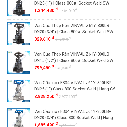
BAODI
Malaysia
DN25 (1") | Class 800#, Socket Weld SW
TLV
đ
đ
1,244,430
Đài Loan
1,464,040
ZENNER
Việt Nam
Van Cửa Thép Rèn VINVAL Z61Y-800LB
DOUGLAS
Thụy Sĩ
DN20 (3/4") | Class 800#, Socket Weld SW
LESER
Ba Lan
đ
đ
829,610
976,010
VENN
YOSHITAKE
Van Cửa Thép Rèn VINVAL Z61Y-800LB
DN15 (1/2") | Class 800#, Socket Weld SW
KITZ
đ
đ
799,450
940,530
DK VALVE
TIGER
Van Cầu Inox F304 VINVAL J61Y-800LBP
HD FIRE
DN25 (1") Class 800 Socket Weld | Hàng Có
Sẵn
đ
đ
2,828,250
ETM
2,977,105
TAMAKI
Van Cầu Inox F304 VINVAL J61Y-800LBP
ASAHI
DN20 (3/4") Class 800 Socket Weld | Hàng
SWISSFLUID
Có Sẵn
đ
đ
1,885,490
1,984,726