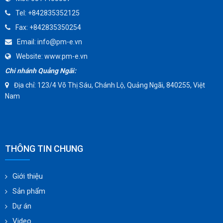
TOMOE
Tel:
+842835352125
SUNPASS
Fax:
+842835350254
AMMETE
Email:
info@pm-e.vn
Website:
www.pm-e.vn
Chi nhánh Quảng Ngãi:
Địa chỉ: 123/4 Võ Thị Sáu, Chánh Lộ, Quảng Ngãi, 840255, Việt
Nam
THÔNG TIN CHUNG
Giới thiệu
Sản phẩm
Dự án
Video