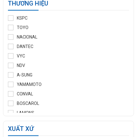
THƯƠNG HIỆU
KSPC
TOYO
NACIONAL
DANTEC
VYC
NDV
A-SUNG
YAMAMOTO
CONVAL
BOSCAROL
LAMONS
MANNTEK
XUẤT XỨ
KLINGER