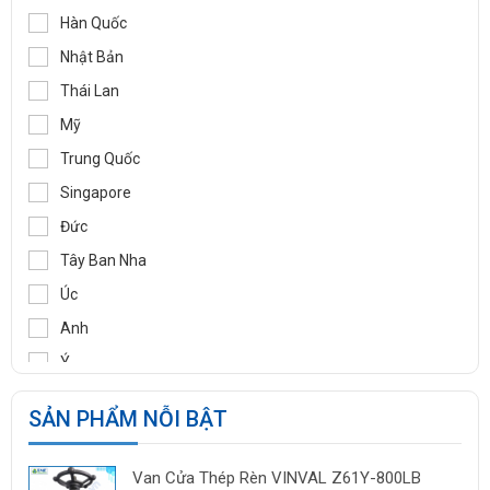
WOOJU GASPACK
Hàn Quốc
DIDTEK
Nhật Bản
RITAG
Thái Lan
GASSO
Mỹ
SAMYANG
Trung Quốc
TOZEN
Singapore
PEKOS
Đức
VINVAL
Tây Ban Nha
AZBIL
Úc
BROADY
Anh
OCV
Ý
SIRCA
Pháp
SẢN PHẨM NỖI BẬT
BESA
Ấn Độ
ORBINOX
Indonesia
Van Cửa Thép Rèn VINVAL Z61Y-800LB