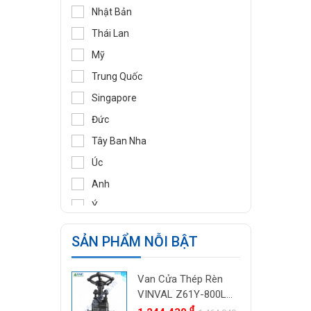
DIDTEK
Nhật Bản
RITAG
Thái Lan
GASSO
Mỹ
SAMYANG
Trung Quốc
TOZEN
Singapore
PEKOS
Đức
VINVAL
Tây Ban Nha
AZBIL
Úc
BROADY
Anh
OCV
Ý
SIRCA
Pháp
SẢN PHẨM NỖI BẬT
BESA
Ấn Độ
ORBINOX
Indonesia
Van Cửa Thép Rèn
BAODI
Malaysia
VINVAL Z61Y-800LB
TLV
DN25 (1") | Class
đ