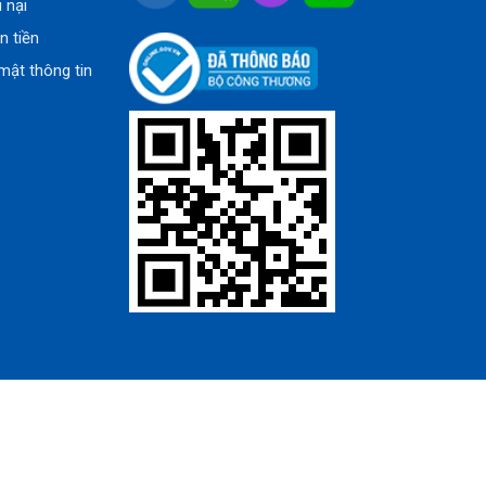
u nại
n tiền
mật thông tin