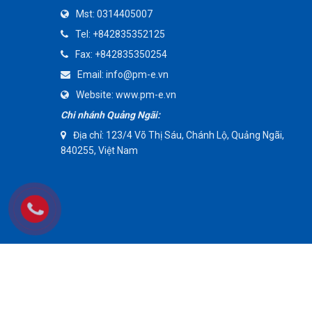
Mst:
0314405007
AMMETE
Tel:
+842835352125
Fax:
+842835350254
Email:
info@pm-e.vn
Website:
www.pm-e.vn
Chi nhánh Quảng Ngãi:
Địa chỉ: 123/4 Võ Thị Sáu, Chánh Lộ, Quảng Ngãi,
840255, Việt Nam
Copyright © 20017 Bản quyền thuộc về Công Ty TNHH Kỹ