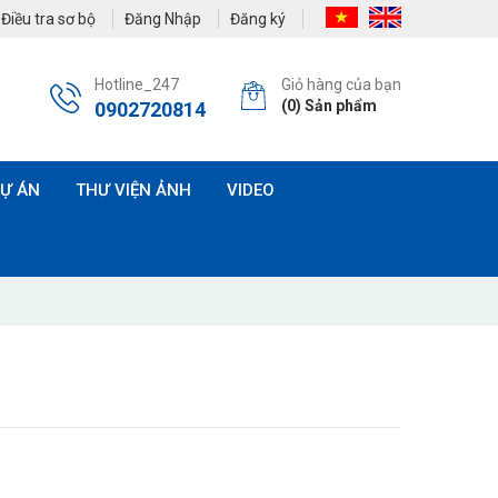
Điều tra sơ bộ
Đăng Nhập
Đăng ký
Hotline_247
Giỏ hàng của bạn
(
0
) Sản phẩm
0902720814
Ự ÁN
THƯ VIỆN ẢNH
VIDEO