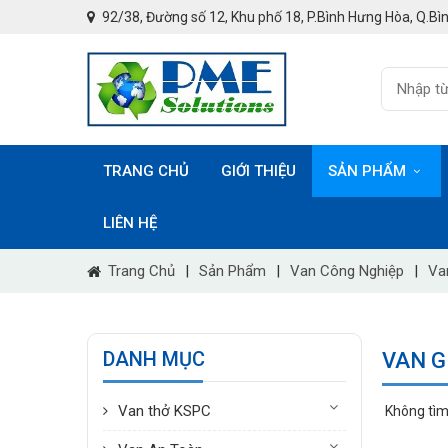
92/38, Đường số 12, Khu phố 18, P.Bình Hưng Hòa, Q.Bìn
TRANG CHỦ
GIỚI THIỆU
SẢN PHẨM
LIÊN HỆ
Trang Chủ
|
Sản Phẩm
|
Van Công Nghiệp
|
Va
DANH MỤC
VAN G
Van thở KSPC
Không tìm 