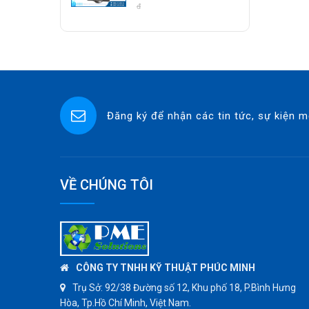
Class 800 Socket
đ
ASCO CO2
Weld | Hàng Có Sẵn
SPIRAX SARCO
SINGAFLEX
DKM
JOKWANG
Đăng ký để nhận các tin tức, sự kiện m
VALQUA
HANDKOOK
HAWKS
ZETKAMA
VỀ CHÚNG TÔI
BZE
DYNO
WEFLO
SENSUS
CÔNG TY TNHH KỸ THUẬT PHÚC MINH
TOMOE
Trụ Sở:
92/38 Đường số 12, Khu phố 18, P.Bình Hưng
Hòa, Tp.Hồ Chí Minh, Việt Nam.
SUNPASS