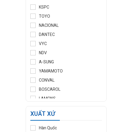
KSPC
TOYO
NACIONAL
DANTEC
VYC
NDV
A-SUNG
YAMAMOTO
CONVAL
BOSCAROL
LAMONS
MANNTEK
XUẤT XỨ
KLINGER
WOOJU GASPACK
Hàn Quốc