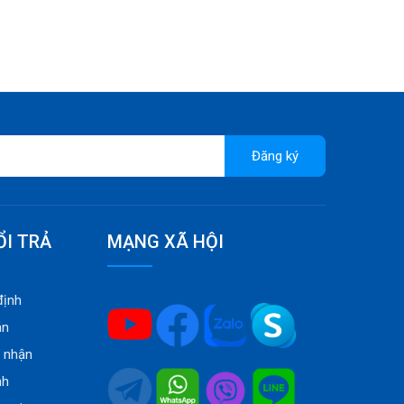
Đăng ký
ỔI TRẢ
MẠNG XÃ HỘI
định
án
o nhận
nh