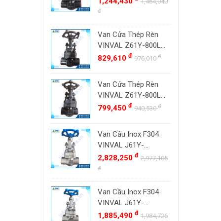
1,244,430
Đài Loan
1,464,040
800#, Socket Weld
đ
ZENNER
Việt Nam
SW
DOUGLAS
Thụy Sĩ
Van Cửa Thép Rèn
LESER
VINVAL Z61Y-800LB
Ba Lan
DN20 (3/4") | Class
đ
đ
829,610
976,010
VENN
800#, Socket Weld
YOSHITAKE
SW
Van Cửa Thép Rèn
KITZ
VINVAL Z61Y-800LB
DK VALVE
DN15 (1/2") | Class
đ
đ
799,450
940,530
800#, Socket Weld
TIGER
SW
Van Cầu Inox F304
HD FIRE
VINVAL J61Y-
ETM
800LBP DN25 (1")
đ
2,828,250
2,977,105
TAMAKI
Class 800 Socket
đ
Weld | Hàng Có Sẵn
ASAHI
Van Cầu Inox F304
SWISSFLUID
VINVAL J61Y-
KUNKLE
800LBP DN20 (3/4")
đ
1,885,490
1,984,726