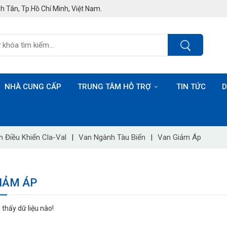
h Tân, Tp.Hồ Chí Minh, Việt Nam.
NHÀ CUNG CẤP
TRUNG TÂM HỖ TRỢ
TIN TỨC
D
n Điều Khiển Cla-Val
|
Van Ngành Tàu Biển
|
Van Giảm Áp
IẢM ÁP
thấy dữ liệu nào!