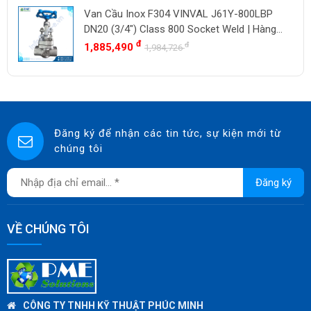
Van Cầu Inox F304 VINVAL J61Y-800LBP
ASAHI
DN20 (3/4") Class 800 Socket Weld | Hàng
SWISSFLUID
Có Sẵn
đ
đ
1,885,490
1,984,726
KUNKLE
ASCO CO2
SPIRAX SARCO
SINGAFLEX
Đăng ký để nhận các tin tức, sự kiện mới từ
chúng tôi
DKM
JOKWANG
Đăng ký
VALQUA
HANDKOOK
VỀ CHÚNG TÔI
HAWKS
ZETKAMA
BZE
DYNO
CÔNG TY TNHH KỸ THUẬT PHÚC MINH