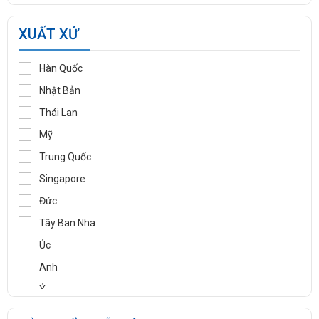
MANNTEK
XUẤT XỨ
KLINGER
WOOJU GASPACK
Hàn Quốc
DIDTEK
Nhật Bản
RITAG
Thái Lan
GASSO
Mỹ
SAMYANG
Trung Quốc
TOZEN
Singapore
PEKOS
Đức
VINVAL
Tây Ban Nha
AZBIL
Úc
BROADY
Anh
OCV
Ý
SIRCA
Pháp