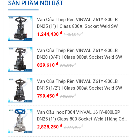
SẢN PHẨM NỖI BẬT
BESA
Ấn Độ
ORBINOX
Indonesia
Van Cửa Thép Rèn VINVAL Z61Y-800LB
BAODI
Malaysia
DN25 (1") | Class 800#, Socket Weld SW
TLV
đ
đ
1,244,430
Đài Loan
1,464,040
ZENNER
Việt Nam
Van Cửa Thép Rèn VINVAL Z61Y-800LB
DOUGLAS
Thụy Sĩ
DN20 (3/4") | Class 800#, Socket Weld SW
LESER
Ba Lan
đ
đ
829,610
976,010
VENN
YOSHITAKE
Van Cửa Thép Rèn VINVAL Z61Y-800LB
DN15 (1/2") | Class 800#, Socket Weld SW
KITZ
đ
đ
799,450
940,530
DK VALVE
TIGER
Van Cầu Inox F304 VINVAL J61Y-800LBP
HD FIRE
DN25 (1") Class 800 Socket Weld | Hàng Có
Sẵn
đ
đ
2,828,250
ETM
2,977,105
TAMAKI