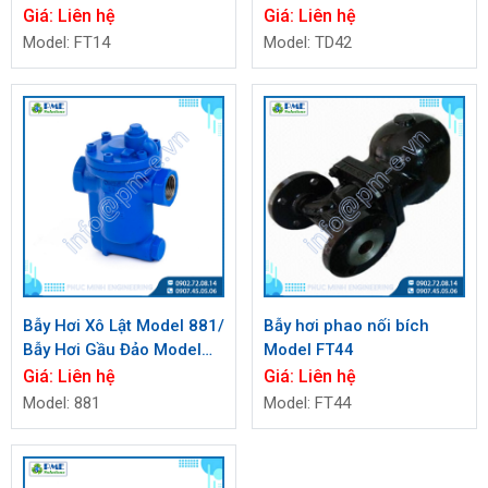
nối ren Model TD42
Giá:
Liên hệ
Giá:
Liên hệ
Model: FT14
Model: TD42
Bẫy Hơi Xô Lật Model 881/
Bẫy hơi phao nối bích
Bẫy Hơi Gầu Đảo Model
Model FT44
881
Giá:
Liên hệ
Giá:
Liên hệ
Model: 881
Model: FT44