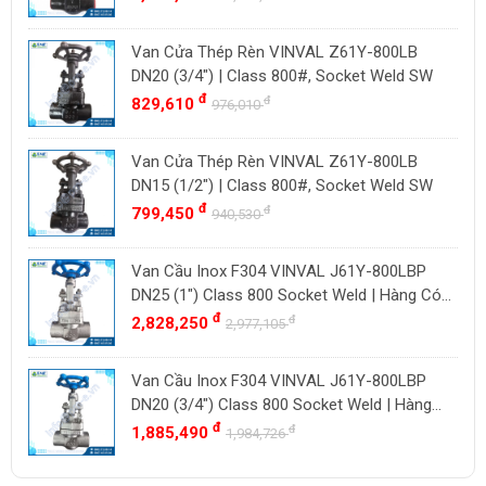
ZENNER
Việt Nam
Van Cửa Thép Rèn VINVAL Z61Y-800LB
DOUGLAS
Thụy Sĩ
DN20 (3/4") | Class 800#, Socket Weld SW
LESER
Ba Lan
đ
đ
829,610
976,010
VENN
YOSHITAKE
Van Cửa Thép Rèn VINVAL Z61Y-800LB
DN15 (1/2") | Class 800#, Socket Weld SW
KITZ
đ
đ
799,450
940,530
DK VALVE
TIGER
Van Cầu Inox F304 VINVAL J61Y-800LBP
HD FIRE
DN25 (1") Class 800 Socket Weld | Hàng Có
Sẵn
đ
đ
2,828,250
ETM
2,977,105
TAMAKI
Van Cầu Inox F304 VINVAL J61Y-800LBP
ASAHI
DN20 (3/4") Class 800 Socket Weld | Hàng
SWISSFLUID
Có Sẵn
đ
đ
1,885,490
1,984,726
KUNKLE