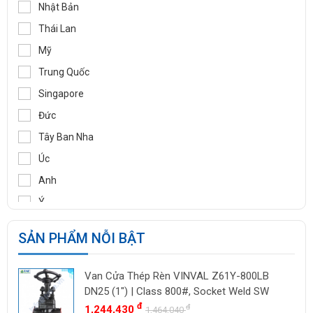
DIDTEK
Nhật Bản
RITAG
Thái Lan
GASSO
Mỹ
SAMYANG
Trung Quốc
TOZEN
Singapore
PEKOS
Đức
VINVAL
Tây Ban Nha
AZBIL
Úc
BROADY
Anh
OCV
Ý
SIRCA
Pháp
SẢN PHẨM NỖI BẬT
BESA
Ấn Độ
ORBINOX
Indonesia
Van Cửa Thép Rèn VINVAL Z61Y-800LB
BAODI
Malaysia
DN25 (1") | Class 800#, Socket Weld SW
TLV
đ
đ
1,244,430
Đài Loan
1,464,040