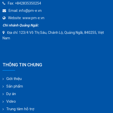
Fax:
+842835350254
AMMETE
Email:
info@pm-e.vn
Website:
www.pm-e.vn
Chi nhánh Quảng Ngãi:
Địa chỉ: 123/4 Võ Thị Sáu, Chánh Lộ, Quảng Ngãi, 840255, Việt
Nam
THÔNG TIN CHUNG
Giới thiệu
Sản phẩm
Dự án
Video
Trung tâm hỗ trợ