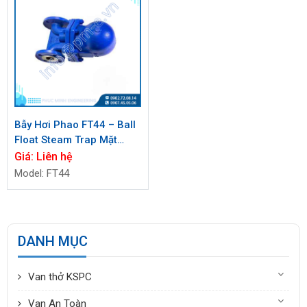
Bẫy Hơi Phao FT44 – Ball
Float Steam Trap Mặt
Bích Chính Hãng, Giá Tốt
Giá:
Liên hệ
2026
Model: FT44
DANH MỤC
Van thở KSPC
Van An Toàn