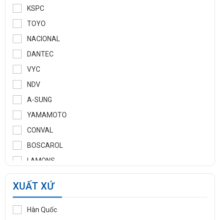
KSPC
TOYO
NACIONAL
DANTEC
VYC
NDV
A-SUNG
YAMAMOTO
CONVAL
BOSCAROL
LAMONS
MANNTEK
XUẤT XỨ
KLINGER
WOOJU GASPACK
Hàn Quốc