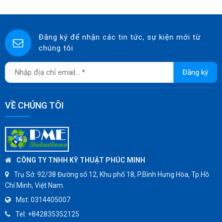
ASCO CO2
SPIRAX SARCO
SINGAFLEX
Đăng ký để nhận các tin tức, sự kiện mới từ
chúng tôi
DKM
JOKWANG
Đăng ký
VALQUA
HANDKOOK
VỀ CHÚNG TÔI
HAWKS
ZETKAMA
BZE
DYNO
CÔNG TY TNHH KỸ THUẬT PHÚC MINH
WEFLO
Trụ Sở:
92/38 Đường số 12, Khu phố 18, P.Bình Hưng Hòa, Tp.Hồ
Chí Minh, Việt Nam.
SENSUS
Mst:
0314405007
TOMOE
Tel:
+842835352125
SUNPASS