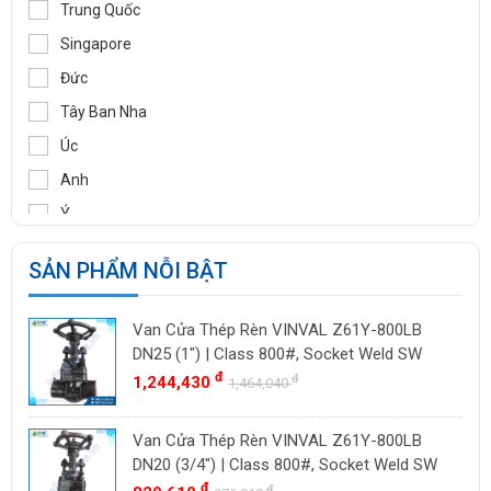
SAMYANG
Trung Quốc
TOZEN
Singapore
PEKOS
Đức
VINVAL
Tây Ban Nha
AZBIL
Úc
BROADY
Anh
OCV
Ý
SIRCA
Pháp
SẢN PHẨM NỖI BẬT
BESA
Ấn Độ
ORBINOX
Indonesia
Van Cửa Thép Rèn VINVAL Z61Y-800LB
BAODI
Malaysia
DN25 (1") | Class 800#, Socket Weld SW
TLV
đ
đ
1,244,430
Đài Loan
1,464,040
ZENNER
Việt Nam
Van Cửa Thép Rèn VINVAL Z61Y-800LB
DOUGLAS
Thụy Sĩ
DN20 (3/4") | Class 800#, Socket Weld SW
LESER
Ba Lan
đ
đ