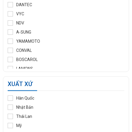
DANTEC
VYC
NDV
A-SUNG
YAMAMOTO
CONVAL
BOSCAROL
LAMONS
MANNTEK
XUẤT XỨ
KLINGER
WOOJU GASPACK
Hàn Quốc
DIDTEK
Nhật Bản
RITAG
Thái Lan
GASSO
Mỹ