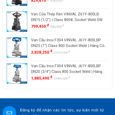
829,610
976,010
VENN
YOSHITAKE
Van Cửa Thép Rèn VINVAL Z61Y-800LB
DN15 (1/2") | Class 800#, Socket Weld SW
KITZ
đ
đ
799,450
940,530
DK VALVE
TIGER
Van Cầu Inox F304 VINVAL J61Y-800LBP
HD FIRE
DN25 (1") Class 800 Socket Weld | Hàng Có
Sẵn
đ
đ
2,828,250
ETM
2,977,105
TAMAKI
Van Cầu Inox F304 VINVAL J61Y-800LBP
ASAHI
DN20 (3/4") Class 800 Socket Weld | Hàng
SWISSFLUID
Có Sẵn
đ
đ
1,885,490
1,984,726
KUNKLE
ASCO CO2
SPIRAX SARCO
SINGAFLEX
Đăng ký để nhận các tin tức, sự kiện mới từ