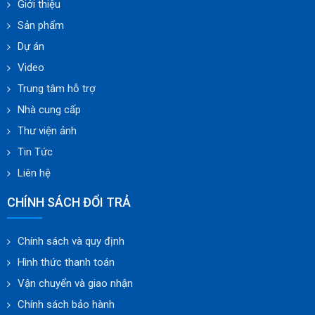
Mst:
0314405007
TOMOE
Tel:
+842835352125
SUNPASS
Fax:
+842835350254
AMMETE
Email:
info@pm-e.vn
Website:
www.pm-e.vn
Chi nhánh Quảng Ngãi:
Địa chỉ: 123/4 Võ Thị Sáu, Chánh Lộ, Quảng Ngãi, 840255, Việt
Nam
THÔNG TIN CHUNG
Giới thiệu
Sản phẩm
Dự án