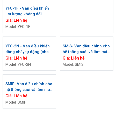
YFC-1F - Van điều khiển
YFC-1S - Van điều khiển
lưu lượng không đổi
lưu lượng không đổi
Giá:
Liên hệ
Giá:
Liên hệ
Model: YFC-1F
Model: YFC-1S
SMIS- Van điều chỉnh cho
hệ thống sưởi và làm mát
nối ren
Giá:
Liên hệ
Model: SMIS
YFC-2N - Van điều khiển
dòng chảy tự động (cho
mỗi hộ gia đình)
Giá:
Liên hệ
Model: YFC-2N