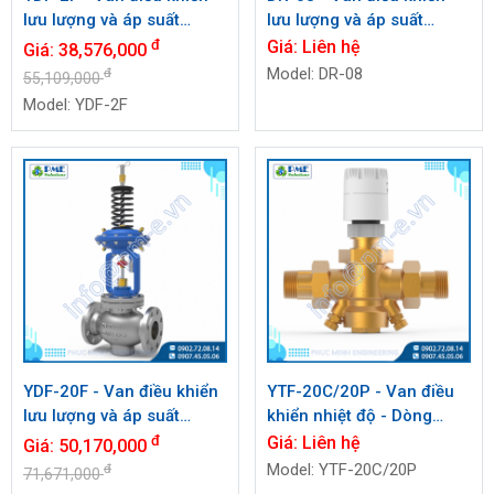
lưu lượng và áp suất
lưu lượng và áp suất
chênh lệch
chênh lệch
đ
Giá:
Liên hệ
Giá:
38,576,000
Model: DR-08
đ
55,109,000
Model: YDF-2F
YDF-20F - Van điều khiển
YTF-20C/20P - Van điều
lưu lượng và áp suất
khiển nhiệt độ - Dòng
chênh lệch
chảy tự động.
đ
Giá:
Liên hệ
Giá:
50,170,000
Model: YTF-20C/20P
đ
71,671,000