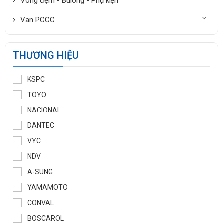
Van thở KSPC
Van An Toàn
Van Xăng Dầu Hóa Chất
Van Cao Áp
Van Thấp Áp
Van Công Nghiệp
Ống & Phụ kiện
Van Ống Nhựa
Thiết Bị Đo Lường
Vòng đệm - Bulong - Phụ kiện
Van PCCC