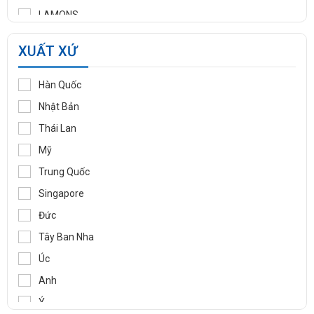
THƯƠNG HIỆU
KSPC
TOYO
NACIONAL
DANTEC
VYC
NDV
A-SUNG
YAMAMOTO
CONVAL
BOSCAROL
LAMONS
MANNTEK
XUẤT XỨ