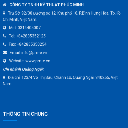
SWISSFLUID
Có Sẵn
đ
đ
1,885,490
1,984,726
KUNKLE
ASCO CO2
SPIRAX SARCO
SINGAFLEX
Đăng ký để nhận các tin tức, sự kiện mới từ
chúng tôi
DKM
JOKWANG
Đăng ký
VALQUA
HANDKOOK
VỀ CHÚNG TÔI
HAWKS
ZETKAMA
BZE
DYNO
CÔNG TY TNHH KỸ THUẬT PHÚC MINH
WEFLO
Trụ Sở:
92/38 Đường số 12, Khu phố 18, P.Bình Hưng Hòa, Tp.Hồ
Chí Minh, Việt Nam.
SENSUS