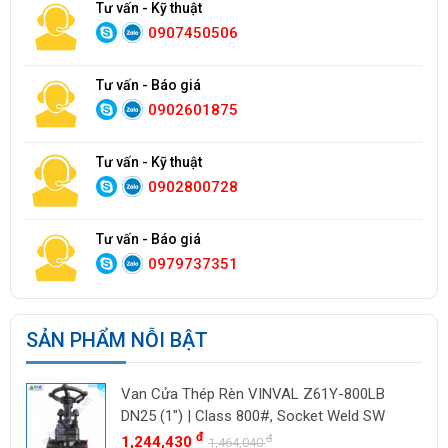
Tư vấn - Kỹ thuật
0907450506
Tư vấn - Báo giá
0902601875
Tư vấn - Kỹ thuật
0902800728
Tư vấn - Báo giá
0979737351
SẢN PHẨM NỖI BẬT
Van Cửa Thép Rèn VINVAL Z61Y-800LB
DN25 (1") | Class 800#, Socket Weld SW
đ
đ
1,244,430
1,464,040