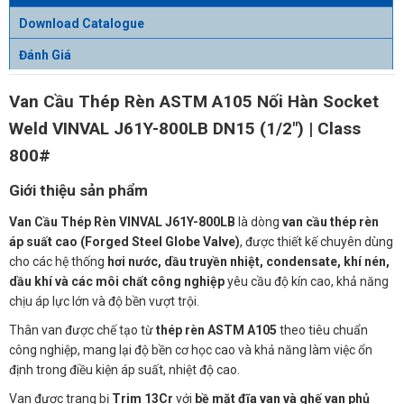
Download Catalogue
Đánh Giá
Van Cầu Thép Rèn ASTM A105 Nối Hàn Socket
Weld VINVAL J61Y-800LB DN15 (1/2") | Class
800#
Giới thiệu sản phẩm
Van Cầu Thép Rèn VINVAL J61Y-800LB
là dòng
van cầu thép rèn
áp suất cao (Forged Steel Globe Valve)
, được thiết kế chuyên dùng
cho các hệ thống
hơi nước, dầu truyền nhiệt, condensate, khí nén,
dầu khí và các môi chất công nghiệp
yêu cầu độ kín cao, khả năng
chịu áp lực lớn và độ bền vượt trội.
Thân van được chế tạo từ
thép rèn ASTM A105
theo tiêu chuẩn
công nghiệp, mang lại độ bền cơ học cao và khả năng làm việc ổn
định trong điều kiện áp suất, nhiệt độ cao.
Van được trang bị
Trim 13Cr
với
bề mặt đĩa van và ghế van phủ