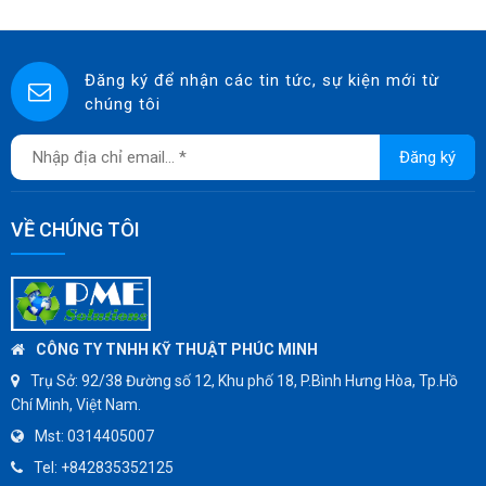
Đăng ký để nhận các tin tức, sự kiện mới từ
chúng tôi
Đăng ký
VỀ CHÚNG TÔI
CÔNG TY TNHH KỸ THUẬT PHÚC MINH
Trụ Sở:
92/38 Đường số 12, Khu phố 18, P.Bình Hưng Hòa, Tp.Hồ
Chí Minh, Việt Nam.
Mst:
0314405007
Tel:
+842835352125