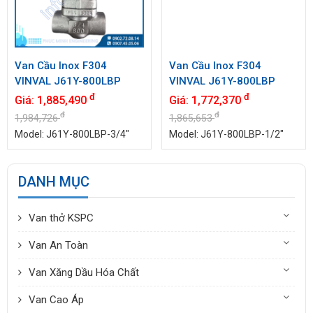
Van Cầu Inox F304
Van Cầu Inox F304
VINVAL J61Y-800LBP
VINVAL J61Y-800LBP
DN20 (3/4") Class 800
DN15 (1/2") Class 800
đ
đ
Giá:
1,885,490
Giá:
1,772,370
Socket Weld | Hàng Có
Socket Weld | Hàng Có
đ
đ
1,984,726
1,865,653
Sẵn
Sẵn
Model: J61Y-800LBP-3/4"
Model: J61Y-800LBP-1/2"
DANH MỤC
Van thở KSPC
Van An Toàn
Van Xăng Dầu Hóa Chất
Van Cao Áp