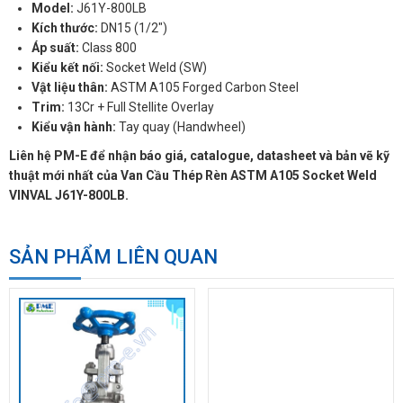
Model:
J61Y-800LB
Kích thước:
DN15 (1/2")
Áp suất:
Class 800
Kiểu kết nối:
Socket Weld (SW)
Vật liệu thân:
ASTM A105 Forged Carbon Steel
Trim:
13Cr + Full Stellite Overlay
Kiểu vận hành:
Tay quay (Handwheel)
Liên hệ PM-E để nhận báo giá, catalogue, datasheet và bản vẽ kỹ
thuật mới nhất của Van Cầu Thép Rèn ASTM A105 Socket Weld
VINVAL J61Y-800LB.
SẢN PHẨM LIÊN QUAN