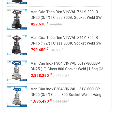
Van Cửa Thép Rèn VINVAL Z61Y-800LB
DN20 (3/4") | Class 800#, Socket Weld SW
đ
đ
829,610
976,010
Van Cửa Thép Rèn VINVAL Z61Y-800LB
DN15 (1/2") | Class 800#, Socket Weld SW
đ
đ
799,450
940,530
Van Cầu Inox F304 VINVAL J61Y-800LBP
DN25 (1") Class 800 Socket Weld | Hàng Có
Sẵn
đ
đ
2,828,250
2,977,105
Van Cầu Inox F304 VINVAL J61Y-800LBP
DN20 (3/4") Class 800 Socket Weld | Hàng
Có Sẵn
đ
đ
1,885,490
1,984,726