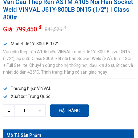
Van Cầu Thép Rèn ASTM A105 Nối Hàn Socket
Weld VINVAL J61Y-800LB DN15 (1/2") | Class
800#
đ
Giá:
799,450
đ
841,526
Model:
J61Y-800LB-1/2"
Van cầu thép rèn A105 hiệu VINVAL model J61Y-800LB size DN15
(1/2"), áp suất Class 800#, kết nối hàn Socket Weld (SW), trim 13Cr
+ Full Stellite. Chuyên dùng cho hệ thống hơi, dầu, khí áp suất cao và
nhiệt độ đến 425°C. Trình trạng: hàng có sẵn giao ngay
Thương hiệu:
VINVAL
Xuất xứ:
Trung Quốc
ĐẶT HÀNG
Mô Tả Sản Phẩm