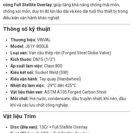
cứng Full Stellite Overlay
, giúp tăng khả năng chống mài mòn,
chống xói mòn, duy trì độ kín lâu dài và kéo dài tuổi thọ thiết bị trong
điều kiện vận hành khắc nghiệt.
Thông số kỹ thuật
Thương hiệu:
VINVAL
Model:
J61Y-800LB
Loại van:
Van cầu thép rèn (Forged Steel Globe Valve)
Kích thước:
DN15 (1/2")
Áp suất làm việc:
Class 800
Kiểu kết nối:
Socket Weld (SW)
Kiểu vận hành:
Tay quay (Handwheel)
Nhiệt độ làm việc:
-29°C đến 425°C
Vật liệu thân van:
ASTM A105 Forged Carbon Steel
Môi chất:
Hơi nước, condensate, dầu truyền nhiệt, khí nén, dầu
khí và các lưu chất công nghiệp.
Vật liệu Trim
Disc (Đĩa van):
13Cr + Full Stellite Overlay