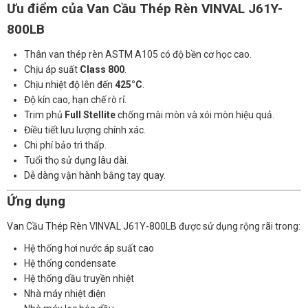
Ưu điểm của Van Cầu Thép Rèn VINVAL J61Y-
800LB
Thân van thép rèn ASTM A105 có độ bền cơ học cao.
Chịu áp suất
Class 800
.
Chịu nhiệt độ lên đến
425°C
.
Độ kín cao, hạn chế rò rỉ.
Trim phủ
Full Stellite
chống mài mòn và xói mòn hiệu quả.
Điều tiết lưu lượng chính xác.
Chi phí bảo trì thấp.
Tuổi thọ sử dụng lâu dài.
Dễ dàng vận hành bằng tay quay.
Ứng dụng
Van Cầu Thép Rèn VINVAL J61Y-800LB được sử dụng rộng rãi trong:
Hệ thống hơi nước áp suất cao
Hệ thống condensate
Hệ thống dầu truyền nhiệt
Nhà máy nhiệt điện