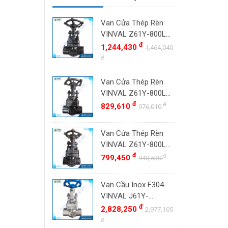
Van Cửa Thép Rèn
VINVAL Z61Y-800LB
DN25 (1") | Class
đ
1,244,430
1,464,040
800#, Socket Weld
đ
SW
Van Cửa Thép Rèn
VINVAL Z61Y-800LB
DN20 (3/4") | Class
đ
đ
829,610
976,010
800#, Socket Weld
SW
Van Cửa Thép Rèn
VINVAL Z61Y-800LB
DN15 (1/2") | Class
đ
đ
799,450
940,530
800#, Socket Weld
SW
Van Cầu Inox F304
VINVAL J61Y-
800LBP DN25 (1")
đ
2,828,250
2,977,105
Class 800 Socket
đ