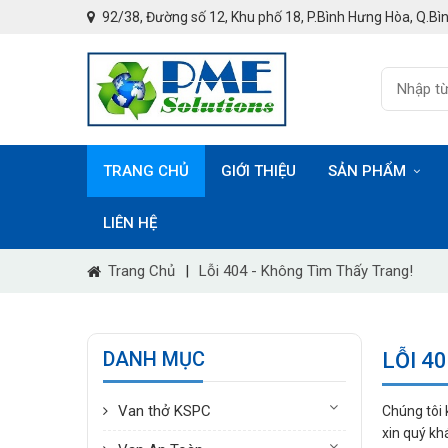
92/38, Đường số 12, Khu phố 18, P.Bình Hưng Hòa, Q.Bìn
TRANG CHỦ
GIỚI THIỆU
SẢN PHẨM
LIÊN HỆ
Trang Chủ
|
Lỗi 404 - Không Tìm Thấy Trang!
DANH MỤC
LỖI 4
Van thở KSPC
Chúng tôi 
xin quý kh