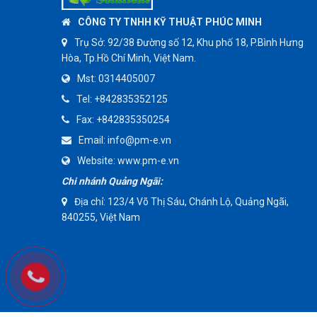
CÔNG TY TNHH KỸ THUẬT PHÚC MINH
Trụ Sở:
92/38 Đường số 12, Khu phố 18, P.Bình Hưng
Hòa, Tp.Hồ Chí Minh, Việt Nam.
Mst:
0314405007
Tel:
+842835352125
Fax:
+842835350254
Email:
info@pm-e.vn
Website:
www.pm-e.vn
Chi nhánh Quảng Ngãi:
Địa chỉ: 123/4 Võ Thị Sáu, Chánh Lộ, Quảng Ngãi,
840255, Việt Nam