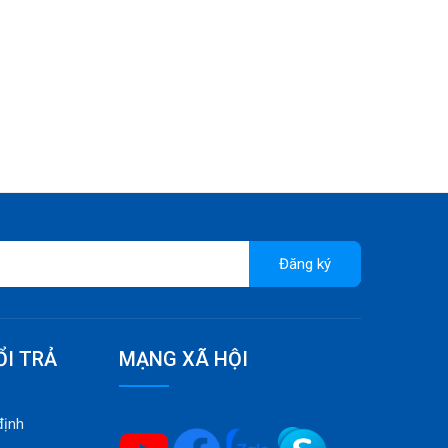
Đăng ký
ỔI TRẢ
MẠNG XÃ HỘI
định