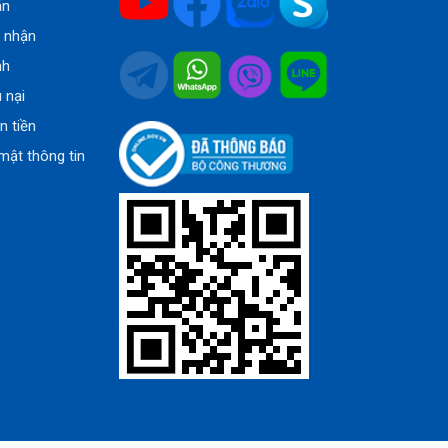
án
o nhận
nh
u nại
n tiền
mật thông tin