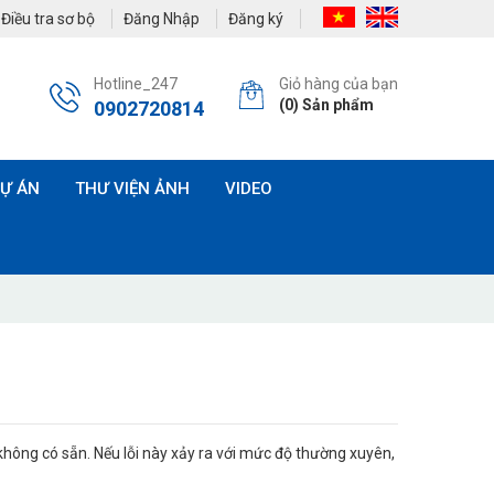
Điều tra sơ bộ
Đăng Nhập
Đăng ký
Hotline_247
Giỏ hàng của bạn
(
0
) Sản phẩm
0902720814
Ự ÁN
THƯ VIỆN ẢNH
VIDEO
không có sẵn. Nếu lỗi này xảy ra với mức độ thường xuyên,