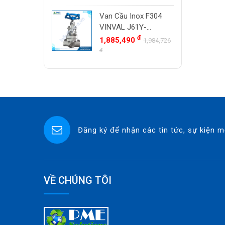
Weld | Hàng Có Sẵn
Van Cầu Inox F304
VINVAL J61Y-
800LBP DN20 (3/4")
đ
1,885,490
1,984,726
Class 800 Socket
đ
Weld | Hàng Có Sẵn
Đăng ký để nhận các tin tức, sự kiện m
VỀ CHÚNG TÔI