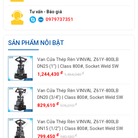
Tư vấn - Báo giá
0979737351
SẢN PHẨM NỖI BẬT
Van Cửa Thép Rèn VINVAL Z61Y-800LB
DN25 (1") | Class 800#, Socket Weld SW
đ
đ
1,244,430
1,464,040
Van Cửa Thép Rèn VINVAL Z61Y-800LB
DN20 (3/4") | Class 800#, Socket Weld SW
đ
đ
829,610
976,010
Van Cửa Thép Rèn VINVAL Z61Y-800LB
DN15 (1/2") | Class 800#, Socket Weld SW
đ
đ
799,450
940,530