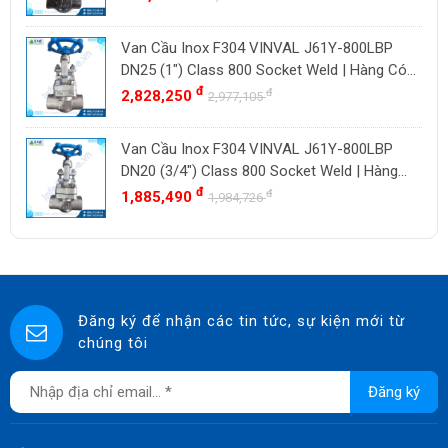
Van Cầu Inox F304 VINVAL J61Y-800LBP
DN25 (1") Class 800 Socket Weld | Hàng Có
Sẵn
đ
đ
2,828,250
2,977,105
Van Cầu Inox F304 VINVAL J61Y-800LBP
DN20 (3/4") Class 800 Socket Weld | Hàng
Có Sẵn
đ
đ
1,885,490
1,984,726
Đăng ký để nhận các tin tức, sự kiện mới từ
chúng tôi
Đăng ký