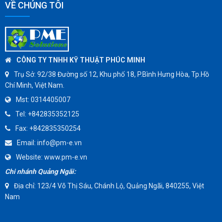
VỀ CHÚNG TÔI
CÔNG TY TNHH KỸ THUẬT PHÚC MINH
Trụ Sở:
92/38 Đường số 12, Khu phố 18, P.Bình Hưng Hòa, Tp.Hồ
Chí Minh, Việt Nam.
Mst:
0314405007
Tel:
+842835352125
Fax:
+842835350254
Email:
info@pm-e.vn
Website:
www.pm-e.vn
Chi nhánh Quảng Ngãi:
Địa chỉ: 123/4 Võ Thị Sáu, Chánh Lộ, Quảng Ngãi, 840255, Việt
Nam