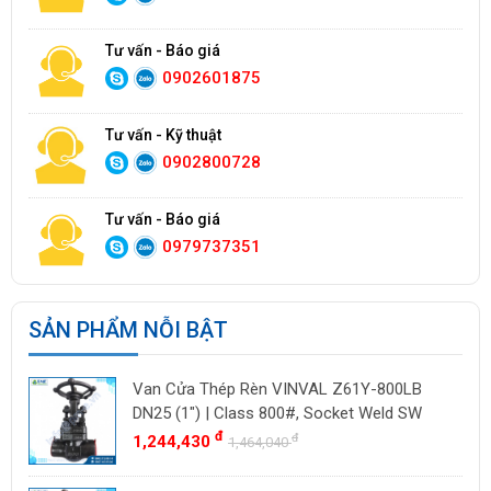
Tư vấn - Báo giá
0902601875
Tư vấn - Kỹ thuật
0902800728
Tư vấn - Báo giá
0979737351
SẢN PHẨM NỖI BẬT
Van Cửa Thép Rèn VINVAL Z61Y-800LB
DN25 (1") | Class 800#, Socket Weld SW
đ
đ
1,244,430
1,464,040