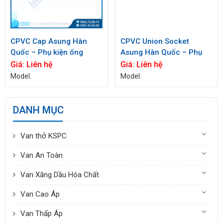
CPVC Cap Asung Hàn
CPVC Union Socket
Quốc – Phụ kiện ống
Asung Hàn Quốc – Phụ
CPVC chất lượng cao
kiện ống CPVC chất lượng
Giá:
Liên hệ
Giá:
Liên hệ
cao
Model:
Model:
DANH MỤC
Van thở KSPC
Van An Toàn
Van Xăng Dầu Hóa Chất
Van Cao Áp
Van Thấp Áp