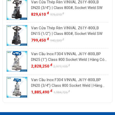
Van Cửa Thép Rèn VINVAL Z61Y-800LB
DN20 (3/4") | Class 800#, Socket Weld SW
đ
đ
829,610
976,010
Van Cửa Thép Rèn VINVAL Z61Y-800LB
DN15 (1/2") | Class 800#, Socket Weld SW
đ
đ
799,450
940,530
Van Cầu Inox F304 VINVAL J61Y-800LBP
DN25 (1") Class 800 Socket Weld | Hàng Có
Sẵn
đ
đ
2,828,250
2,977,105
Van Cầu Inox F304 VINVAL J61Y-800LBP
DN20 (3/4") Class 800 Socket Weld | Hàng
Có Sẵn
đ
đ
1,885,490
1,984,726