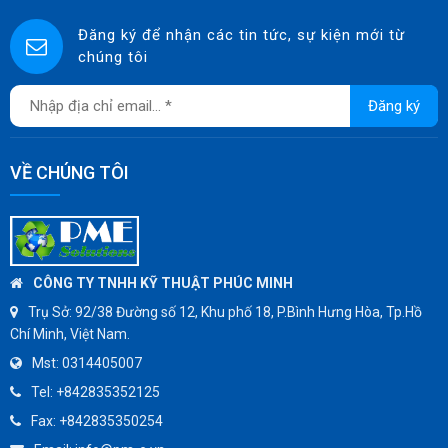
Đăng ký để nhận các tin tức, sự kiện mới từ
chúng tôi
Đăng ký
VỀ CHÚNG TÔI
CÔNG TY TNHH KỸ THUẬT PHÚC MINH
Trụ Sở:
92/38 Đường số 12, Khu phố 18, P.Bình Hưng Hòa, Tp.Hồ
Chí Minh, Việt Nam.
Mst:
0314405007
Tel:
+842835352125
Fax:
+842835350254