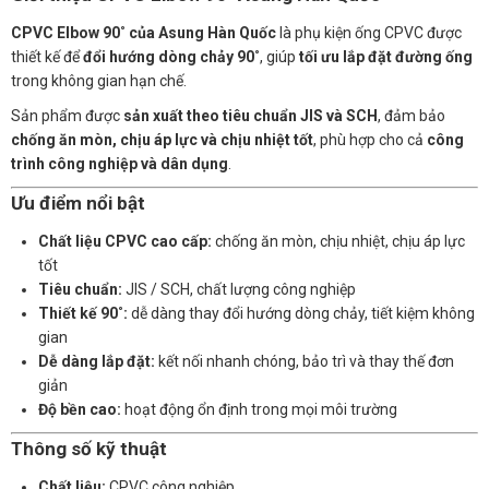
CPVC Elbow 90˚ của Asung Hàn Quốc
là phụ kiện ống CPVC được
thiết kế để
đổi hướng dòng chảy 90˚
, giúp
tối ưu lắp đặt đường ống
trong không gian hạn chế.
Sản phẩm được
sản xuất theo tiêu chuẩn JIS và SCH
, đảm bảo
chống ăn mòn, chịu áp lực và chịu nhiệt tốt
, phù hợp cho cả
công
trình công nghiệp và dân dụng
.
Ưu điểm nổi bật
Chất liệu CPVC cao cấp:
chống ăn mòn, chịu nhiệt, chịu áp lực
tốt
Tiêu chuẩn:
JIS / SCH, chất lượng công nghiệp
Thiết kế 90˚:
dễ dàng thay đổi hướng dòng chảy, tiết kiệm không
gian
Dễ dàng lắp đặt:
kết nối nhanh chóng, bảo trì và thay thế đơn
giản
Độ bền cao:
hoạt động ổn định trong mọi môi trường
Thông số kỹ thuật
Chất liệu:
CPVC công nghiệp