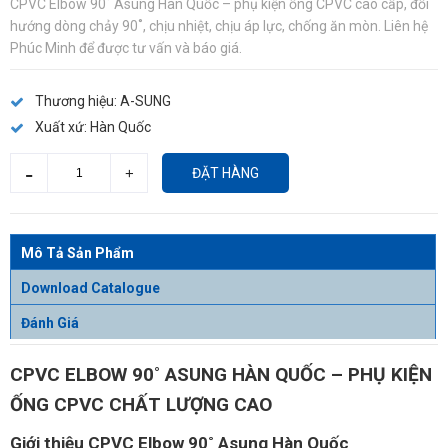
CPVC Elbow 90˚ Asung Hàn Quốc – phụ kiện ống CPVC cao cấp, đổi
hướng dòng chảy 90˚, chịu nhiệt, chịu áp lực, chống ăn mòn. Liên hệ
Phúc Minh để được tư vấn và báo giá.
Thương hiệu:
A-SUNG
Xuất xứ:
Hàn Quốc
ĐẶT HÀNG
Mô Tả Sản Phẩm
Download Catalogue
Đánh Giá
CPVC ELBOW 90˚ ASUNG HÀN QUỐC – PHỤ KIỆN
ỐNG CPVC CHẤT LƯỢNG CAO
Giới thiệu CPVC Elbow 90˚ Asung Hàn Quốc